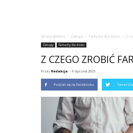
Strona główna
Zakupy
Fartuchy dla dzieci
Z cz
Zakupy
Fartuchy dla dzieci
Z CZEGO ZROBIĆ FA
Przez
Redakcja
-
9 stycznia 2025
Podziel się na Facebooku
Tweet (Ćw