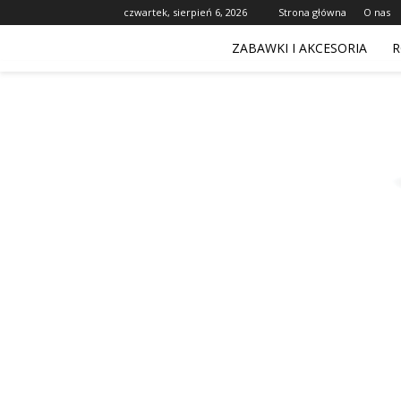
czwartek, sierpień 6, 2026
Strona główna
O nas
ZABAWKI I AKCESORIA
R