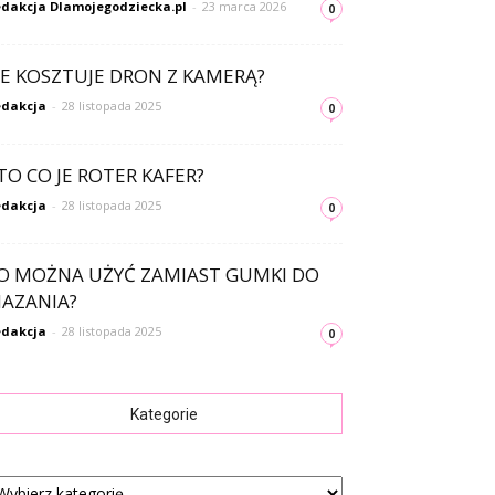
dakcja Dlamojegodziecka.pl
-
23 marca 2026
0
LE KOSZTUJE DRON Z KAMERĄ?
dakcja
-
28 listopada 2025
0
TO CO JE ROTER KAFER?
dakcja
-
28 listopada 2025
0
O MOŻNA UŻYĆ ZAMIAST GUMKI DO
AZANIA?
dakcja
-
28 listopada 2025
0
Kategorie
tegorie