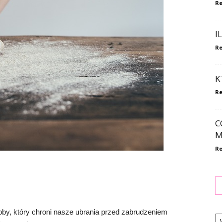
Re
I
Re
K
Re
C
M
Re
oby, który chroni nasze ubrania przed zabrudzeniem
Ka