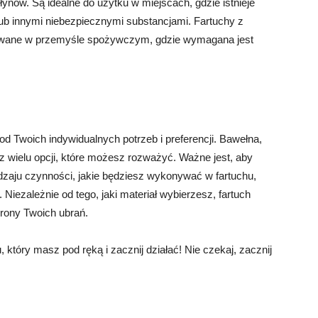
łynów. Są idealne do użytku w miejscach, gdzie istnieje
ub innymi niebezpiecznymi substancjami. Fartuchy z
owane w przemyśle spożywczym, gdzie wymagana jest
d Twoich indywidualnych potrzeb i preferencji. Bawełna,
ka z wielu opcji, które możesz rozważyć. Ważne jest, aby
odzaju czynności, jakie będziesz wykonywać w fartuchu,
Niezależnie od tego, jaki materiał wybierzesz, fartuch
rony Twoich ubrań.
, który masz pod ręką i zacznij działać! Nie czekaj, zacznij