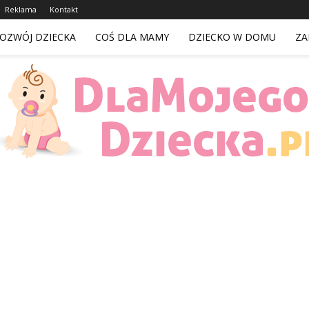
Reklama
Kontakt
OZWÓJ DZIECKA
COŚ DLA MAMY
DZIECKO W DOMU
ZA
DlaMojegoDziecka.pl