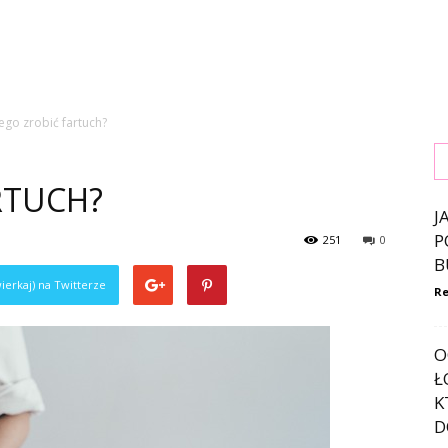
ego zrobić fartuch?
RTUCH?
J
P
251
0
B
ierkaj) na Twitterze
Re
O
Ł
K
D