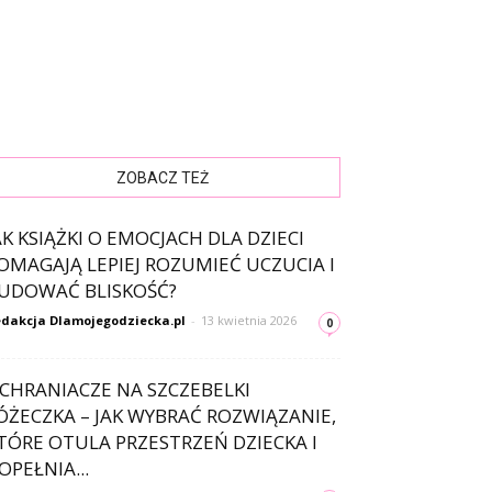
ZOBACZ TEŻ
AK KSIĄŻKI O EMOCJACH DLA DZIECI
OMAGAJĄ LEPIEJ ROZUMIEĆ UCZUCIA I
UDOWAĆ BLISKOŚĆ?
dakcja Dlamojegodziecka.pl
-
13 kwietnia 2026
0
CHRANIACZE NA SZCZEBELKI
ÓŻECZKA – JAK WYBRAĆ ROZWIĄZANIE,
TÓRE OTULA PRZESTRZEŃ DZIECKA I
OPEŁNIA...