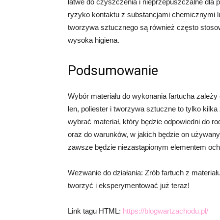
łatwe do czyszczenia i nieprzepuszczalne dla p
ryzyko kontaktu z substancjami chemicznymi l
tworzywa sztucznego są również często stos
wysoka higiena.
Podsumowanie
Wybór materiału do wykonania fartucha zależy o
len, poliester i tworzywa sztuczne to tylko kil
wybrać materiał, który będzie odpowiedni do r
oraz do warunków, w jakich będzie on używany. 
zawsze będzie niezastąpionym elementem och
Wezwanie do działania: Zrób fartuch z materiału
tworzyć i eksperymentować już teraz!
Link tagu HTML:
https://blogwartzachodu.pl/