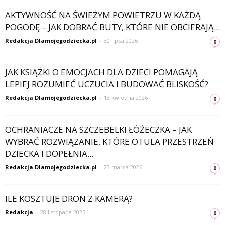
AKTYWNOŚĆ NA ŚWIEŻYM POWIETRZU W KAŻDĄ
POGODĘ – JAK DOBRAĆ BUTY, KTÓRE NIE OBCIERAJĄ...
Redakcja Dlamojegodziecka.pl
-
30 lipca 2026
0
JAK KSIĄŻKI O EMOCJACH DLA DZIECI POMAGAJĄ
LEPIEJ ROZUMIEĆ UCZUCIA I BUDOWAĆ BLISKOŚĆ?
Redakcja Dlamojegodziecka.pl
-
13 kwietnia 2026
0
OCHRANIACZE NA SZCZEBELKI ŁÓŻECZKA – JAK
WYBRAĆ ROZWIĄZANIE, KTÓRE OTULA PRZESTRZEŃ
DZIECKA I DOPEŁNIA...
Redakcja Dlamojegodziecka.pl
-
23 marca 2026
0
ILE KOSZTUJE DRON Z KAMERĄ?
Redakcja
-
28 listopada 2025
0