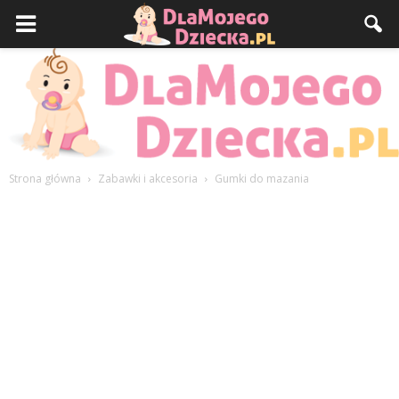
Strona główna
Zabawki i akcesoria
Gumki do mazania
DlaMojegoDziecka.pl