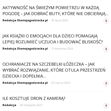
AKTYWNOŚĆ NA ŚWIEŻYM POWIETRZU W KAŻDĄ
POGODĘ – JAK DOBRAĆ BUTY, KTÓRE NIE OBCIERAJĄ...
Redakcja Dlamojegodziecka.pl
-
30 lipca 2026
0
JAK KSIĄŻKI O EMOCJACH DLA DZIECI POMAGAJĄ
LEPIEJ ROZUMIEĆ UCZUCIA I BUDOWAĆ BLISKOŚĆ?
Redakcja Dlamojegodziecka.pl
-
13 kwietnia 2026
0
OCHRANIACZE NA SZCZEBELKI ŁÓŻECZKA – JAK
WYBRAĆ ROZWIĄZANIE, KTÓRE OTULA PRZESTRZEŃ
DZIECKA I DOPEŁNIA...
Redakcja Dlamojegodziecka.pl
-
23 marca 2026
0
ILE KOSZTUJE DRON Z KAMERĄ?
Redakcja
-
28 listopada 2025
0