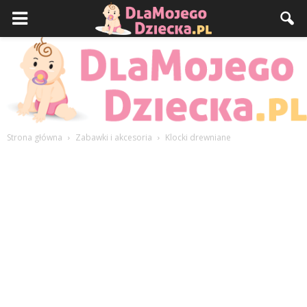
Strona główna
Zabawki i akcesoria
Klocki drewniane
DlaMojegoDziecka.pl