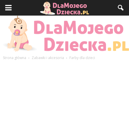
Strona główna
Zabawki i akcesoria
Farby dla dzieci
DlaMojegoDziecka.pl