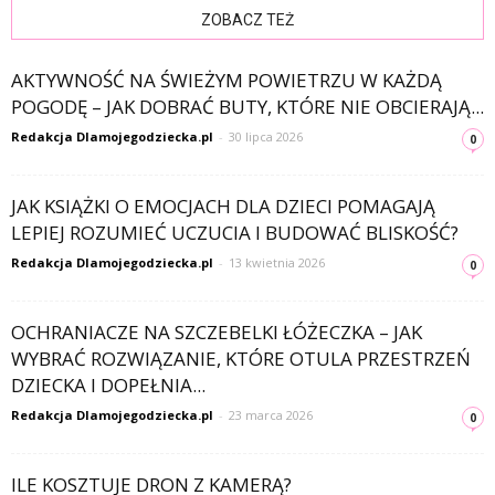
ZOBACZ TEŻ
AKTYWNOŚĆ NA ŚWIEŻYM POWIETRZU W KAŻDĄ
POGODĘ – JAK DOBRAĆ BUTY, KTÓRE NIE OBCIERAJĄ...
Redakcja Dlamojegodziecka.pl
-
30 lipca 2026
0
JAK KSIĄŻKI O EMOCJACH DLA DZIECI POMAGAJĄ
LEPIEJ ROZUMIEĆ UCZUCIA I BUDOWAĆ BLISKOŚĆ?
Redakcja Dlamojegodziecka.pl
-
13 kwietnia 2026
0
OCHRANIACZE NA SZCZEBELKI ŁÓŻECZKA – JAK
WYBRAĆ ROZWIĄZANIE, KTÓRE OTULA PRZESTRZEŃ
DZIECKA I DOPEŁNIA...
Redakcja Dlamojegodziecka.pl
-
23 marca 2026
0
ILE KOSZTUJE DRON Z KAMERĄ?