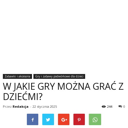
Zabawki i akcesoria
Gry i zabawy podwórkowe dla dzieci
W JAKIE GRY MOŻNA GRAĆ Z
DZIEĆMI?
Przez
Redakcja
-
22 stycznia 2025
244
0