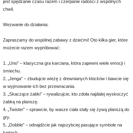
jest spędzanie czasu razem i czerpanie radości z wspólnych
chwil.
Wezwanie do działania:
Zapraszamy do wspólnej zabawy z dziećmi! Oto kilka gier, które
możecie razem wypróbować:
1. „Uno” – klasyczna gra karciana, która zapewni wiele emocji i
śmiechu.
2. „Jenga” – zbudujcie wieżę z drewnianych klocków i bawcie się
w wyjmowanie ich bez przewracania.
3. „Skaczące żabki” – rywalizujcie, kto zdoła najdalej wyskoczyć
żabką na planszę.
4. „Twister” – sprawcie, by wasze ciała stały się żywą planszą do
gry.
5. „Dobble” – odnajdźcie jak najszybciej pasujące symbole na
kartach.