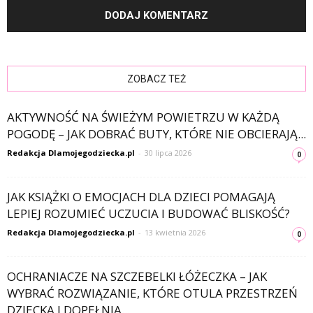
ZOBACZ TEŻ
AKTYWNOŚĆ NA ŚWIEŻYM POWIETRZU W KAŻDĄ
POGODĘ – JAK DOBRAĆ BUTY, KTÓRE NIE OBCIERAJĄ...
Redakcja Dlamojegodziecka.pl
-
30 lipca 2026
0
JAK KSIĄŻKI O EMOCJACH DLA DZIECI POMAGAJĄ
LEPIEJ ROZUMIEĆ UCZUCIA I BUDOWAĆ BLISKOŚĆ?
Redakcja Dlamojegodziecka.pl
-
13 kwietnia 2026
0
OCHRANIACZE NA SZCZEBELKI ŁÓŻECZKA – JAK
WYBRAĆ ROZWIĄZANIE, KTÓRE OTULA PRZESTRZEŃ
DZIECKA I DOPEŁNIA...