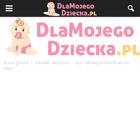
Strona główna
Zabawki i akcesoria
Gry i zabawy podwórkowe dla
dzieci
DlaMojegoDziecka.pl