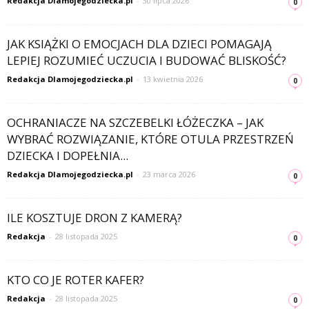
Redakcja Dlamojegodziecka.pl
-
30 lipca 2026
0
JAK KSIĄŻKI O EMOCJACH DLA DZIECI POMAGAJĄ
LEPIEJ ROZUMIEĆ UCZUCIA I BUDOWAĆ BLISKOŚĆ?
Redakcja Dlamojegodziecka.pl
-
13 kwietnia 2026
0
OCHRANIACZE NA SZCZEBELKI ŁÓŻECZKA – JAK
WYBRAĆ ROZWIĄZANIE, KTÓRE OTULA PRZESTRZEŃ
DZIECKA I DOPEŁNIA...
Redakcja Dlamojegodziecka.pl
-
23 marca 2026
0
ILE KOSZTUJE DRON Z KAMERĄ?
Redakcja
-
28 listopada 2025
0
KTO CO JE ROTER KAFER?
Redakcja
-
28 listopada 2025
0