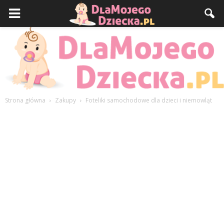
Strona główna
Zakupy
Foteliki samochodowe dla dzieci i niemowląt
DlaMojegoDziecka.pl