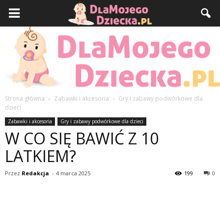
Strona główna
Zabawki i akcesoria
Gry i zabawy podwórkowe dla
dzieci
DlaMojegoDziecka.pl
Zabawki i akcesoria
Gry i zabawy podwórkowe dla dzieci
W CO SIĘ BAWIĆ Z 10
LATKIEM?
Przez
Redakcja
-
4 marca 2025
199
0