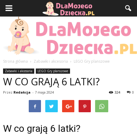
Strona główna
Zabawki i akcesoria
LEGO Gry planszowe
DlaMojegoDziecka.pl
Zabawki i akcesoria
LEGO Gry planszowe
W CO GRAJĄ 6 LATKI?
Przez
Redakcja
-
7 maja 2024
324
0
W co grają 6 latki?