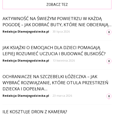
ZOBACZ TEŻ
AKTYWNOŚĆ NA ŚWIEŻYM POWIETRZU W KAŻDĄ
POGODĘ – JAK DOBRAĆ BUTY, KTÓRE NIE OBCIERAJĄ...
Redakcja Dlamojegodziecka.pl
-
30 lipca 2026
0
JAK KSIĄŻKI O EMOCJACH DLA DZIECI POMAGAJĄ
LEPIEJ ROZUMIEĆ UCZUCIA I BUDOWAĆ BLISKOŚĆ?
Redakcja Dlamojegodziecka.pl
-
13 kwietnia 2026
0
OCHRANIACZE NA SZCZEBELKI ŁÓŻECZKA – JAK
WYBRAĆ ROZWIĄZANIE, KTÓRE OTULA PRZESTRZEŃ
DZIECKA I DOPEŁNIA...
Redakcja Dlamojegodziecka.pl
-
23 marca 2026
0
ILE KOSZTUJE DRON Z KAMERĄ?