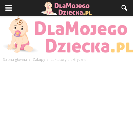
Strona główna
Zakupy
Laktatory elektryczne
DlaMojegoDziecka.pl