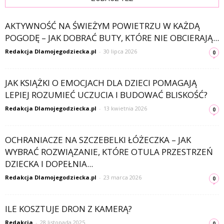
AKTYWNOŚĆ NA ŚWIEŻYM POWIETRZU W KAŻDĄ
POGODĘ – JAK DOBRAĆ BUTY, KTÓRE NIE OBCIERAJĄ...
Redakcja Dlamojegodziecka.pl
-
30 lipca 2026
0
JAK KSIĄŻKI O EMOCJACH DLA DZIECI POMAGAJĄ
LEPIEJ ROZUMIEĆ UCZUCIA I BUDOWAĆ BLISKOŚĆ?
Redakcja Dlamojegodziecka.pl
-
13 kwietnia 2026
0
OCHRANIACZE NA SZCZEBELKI ŁÓŻECZKA – JAK
WYBRAĆ ROZWIĄZANIE, KTÓRE OTULA PRZESTRZEŃ
DZIECKA I DOPEŁNIA...
Redakcja Dlamojegodziecka.pl
-
23 marca 2026
0
ILE KOSZTUJE DRON Z KAMERĄ?
Redakcja
-
28 listopada 2025
0