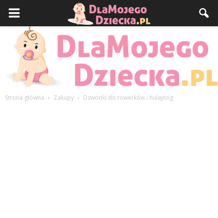
Strona główna
Zakupy
Dzwonki do rowerków i hulajnóg
DlaMojegoDziecka.pl