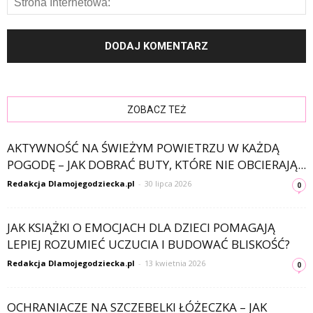
ZOBACZ TEŻ
AKTYWNOŚĆ NA ŚWIEŻYM POWIETRZU W KAŻDĄ
POGODĘ – JAK DOBRAĆ BUTY, KTÓRE NIE OBCIERAJĄ...
Redakcja Dlamojegodziecka.pl
-
30 lipca 2026
0
JAK KSIĄŻKI O EMOCJACH DLA DZIECI POMAGAJĄ
LEPIEJ ROZUMIEĆ UCZUCIA I BUDOWAĆ BLISKOŚĆ?
Redakcja Dlamojegodziecka.pl
-
13 kwietnia 2026
0
OCHRANIACZE NA SZCZEBELKI ŁÓŻECZKA – JAK