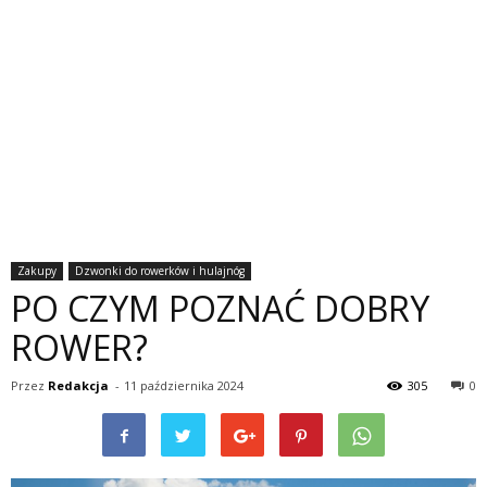
Zakupy
Dzwonki do rowerków i hulajnóg
PO CZYM POZNAĆ DOBRY
ROWER?
Przez
Redakcja
-
11 października 2024
305
0