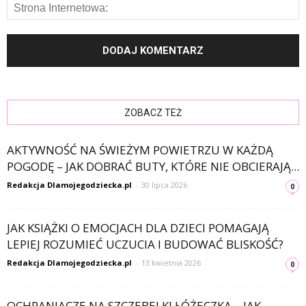
ZOBACZ TEŻ
AKTYWNOŚĆ NA ŚWIEŻYM POWIETRZU W KAŻDĄ
POGODĘ – JAK DOBRAĆ BUTY, KTÓRE NIE OBCIERAJĄ...
Redakcja Dlamojegodziecka.pl
-
30 lipca 2026
0
JAK KSIĄŻKI O EMOCJACH DLA DZIECI POMAGAJĄ
LEPIEJ ROZUMIEĆ UCZUCIA I BUDOWAĆ BLISKOŚĆ?
Redakcja Dlamojegodziecka.pl
-
13 kwietnia 2026
0
OCHRANIACZE NA SZCZEBELKI ŁÓŻECZKA – JAK