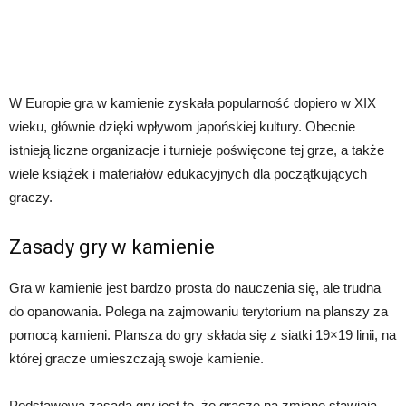
W Europie gra w kamienie zyskała popularność dopiero w XIX
wieku, głównie dzięki wpływom japońskiej kultury. Obecnie
istnieją liczne organizacje i turnieje poświęcone tej grze, a także
wiele książek i materiałów edukacyjnych dla początkujących
graczy.
Zasady gry w kamienie
Gra w kamienie jest bardzo prosta do nauczenia się, ale trudna
do opanowania. Polega na zajmowaniu terytorium na planszy za
pomocą kamieni. Plansza do gry składa się z siatki 19×19 linii, na
której gracze umieszczają swoje kamienie.
Podstawową zasadą gry jest to, że gracze na zmianę stawiają