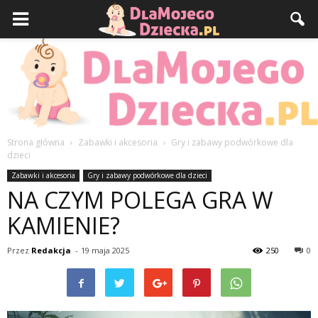
Strona główna
Zabawki i akcesoria
Gry i zabawy podwórkowe dla
dzieci
DlaMojegoDziecka.pl
Zabawki i akcesoria
Gry i zabawy podwórkowe dla dzieci
NA CZYM POLEGA GRA W
KAMIENIE?
Przez
Redakcja
-
19 maja 2025
250
0