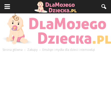
Strona główna
Zakupy
Emulsje i mydła dla dzieci i niemowląt
DlaMojegoDziecka.pl