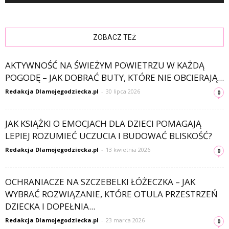
ZOBACZ TEŻ
AKTYWNOŚĆ NA ŚWIEŻYM POWIETRZU W KAŻDĄ
POGODĘ – JAK DOBRAĆ BUTY, KTÓRE NIE OBCIERAJĄ...
Redakcja Dlamojegodziecka.pl
-
30 lipca 2026
0
JAK KSIĄŻKI O EMOCJACH DLA DZIECI POMAGAJĄ
LEPIEJ ROZUMIEĆ UCZUCIA I BUDOWAĆ BLISKOŚĆ?
Redakcja Dlamojegodziecka.pl
-
13 kwietnia 2026
0
OCHRANIACZE NA SZCZEBELKI ŁÓŻECZKA – JAK
WYBRAĆ ROZWIĄZANIE, KTÓRE OTULA PRZESTRZEŃ
DZIECKA I DOPEŁNIA...
Redakcja Dlamojegodziecka.pl
-
23 marca 2026
0