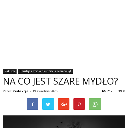
Zakupy
Emulsje i mydła dla dzieci i niemowląt
NA CO JEST SZARE MYDŁO?
Przez
Redakcja
-
19 kwietnia 2025
217
0