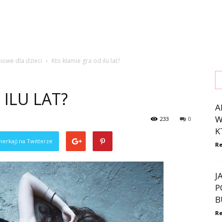
iowe dla dzieci
Kto kłamie gra od ilu lat?
ILU LAT?
A
W
233
0
K
ierkaj) na Twitterze
Re
J
P
B
Re