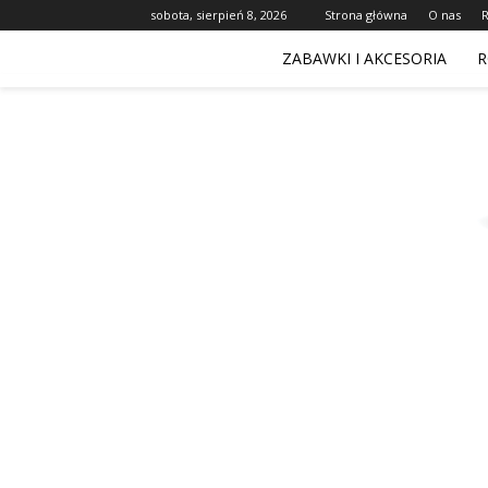
sobota, sierpień 8, 2026
Strona główna
O nas
ZABAWKI I AKCESORIA
R