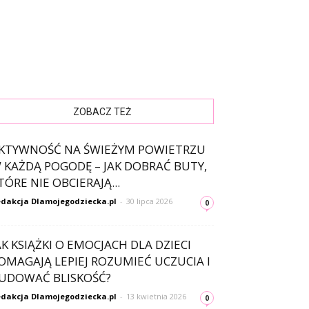
ZOBACZ TEŻ
KTYWNOŚĆ NA ŚWIEŻYM POWIETRZU
 KAŻDĄ POGODĘ – JAK DOBRAĆ BUTY,
TÓRE NIE OBCIERAJĄ...
dakcja Dlamojegodziecka.pl
-
30 lipca 2026
0
AK KSIĄŻKI O EMOCJACH DLA DZIECI
OMAGAJĄ LEPIEJ ROZUMIEĆ UCZUCIA I
UDOWAĆ BLISKOŚĆ?
dakcja Dlamojegodziecka.pl
-
13 kwietnia 2026
0