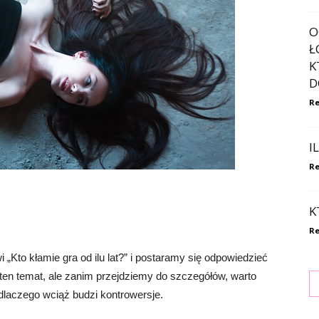
O
Ł
K
D
Re
I
Re
K
Re
 „Kto kłamie gra od ilu lat?” i postaramy się odpowiedzieć
 na ten temat, ale zanim przejdziemy do szczegółów, warto
 dlaczego wciąż budzi kontrowersje.