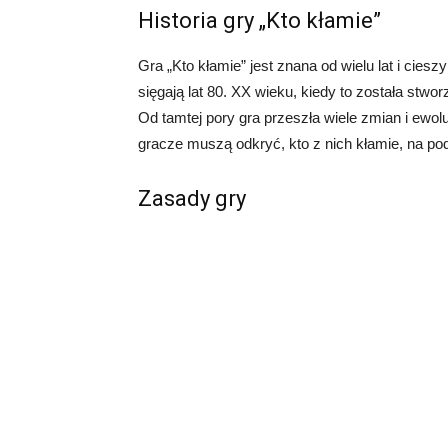
Historia gry „Kto kłamie”
Gra „Kto kłamie” jest znana od wielu lat i cies
sięgają lat 80. XX wieku, kiedy to została stwo
Od tamtej pory gra przeszła wiele zmian i ewol
gracze muszą odkryć, kto z nich kłamie, na po
Zasady gry