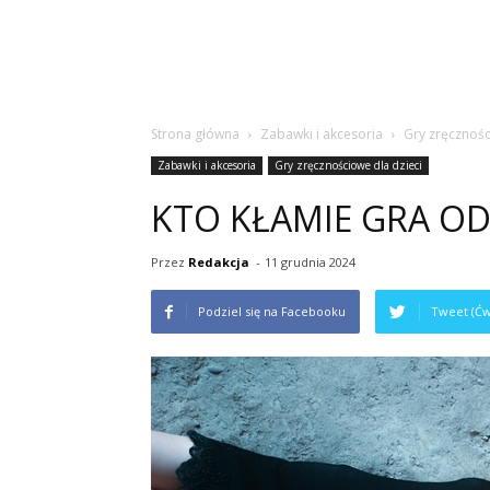
Strona główna
Zabawki i akcesoria
Gry zręcznośc
Zabawki i akcesoria
Gry zręcznościowe dla dzieci
KTO KŁAMIE GRA OD 
Przez
Redakcja
-
11 grudnia 2024
Podziel się na Facebooku
Tweet (Ćw