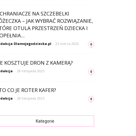
CHRANIACZE NA SZCZEBELKI
ÓŻECZKA – JAK WYBRAĆ ROZWIĄZANIE,
TÓRE OTULA PRZESTRZEŃ DZIECKA I
OPEŁNIA...
dakcja Dlamojegodziecka.pl
-
23 marca 2026
0
LE KOSZTUJE DRON Z KAMERĄ?
dakcja
-
28 listopada 2025
0
TO CO JE ROTER KAFER?
dakcja
-
28 listopada 2025
0
Kategorie