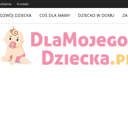
Reklama
Kontakt
OZWÓJ DZIECKA
COŚ DLA MAMY
DZIECKO W DOMU
ZA
DlaMojegoDziecka.pl