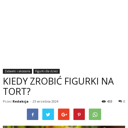
Zabawki i akcesoria
Figurki dla dzieci
KIEDY ZROBIĆ FIGURKI NA
TORT?
Przez
Redakcja
-
23 września 2024
433
0