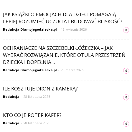
JAK KSIĄŻKI O EMOCJACH DLA DZIECI POMAGAJĄ
LEPIEJ ROZUMIEĆ UCZUCIA I BUDOWAĆ BLISKOŚĆ?
Redakcja Dlamojegodziecka.pl
-
13 kwietnia 2026
0
OCHRANIACZE NA SZCZEBELKI ŁÓŻECZKA – JAK
WYBRAĆ ROZWIĄZANIE, KTÓRE OTULA PRZESTRZEŃ
DZIECKA I DOPEŁNIA...
Redakcja Dlamojegodziecka.pl
-
23 marca 2026
0
ILE KOSZTUJE DRON Z KAMERĄ?
Redakcja
-
28 listopada 2025
0
KTO CO JE ROTER KAFER?
Redakcja
-
28 listopada 2025
0