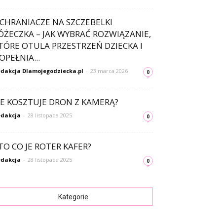
CHRANIACZE NA SZCZEBELKI
ÓŻECZKA – JAK WYBRAĆ ROZWIĄZANIE,
TÓRE OTULA PRZESTRZEŃ DZIECKA I
OPEŁNIA...
dakcja Dlamojegodziecka.pl
-
23 marca 2026
0
LE KOSZTUJE DRON Z KAMERĄ?
dakcja
-
28 listopada 2025
0
TO CO JE ROTER KAFER?
dakcja
-
28 listopada 2025
0
Kategorie