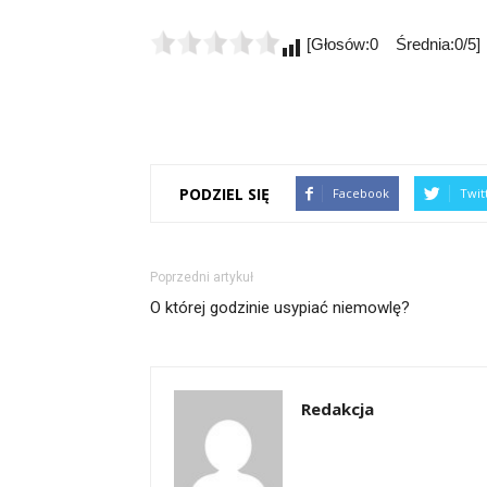
[Głosów:0 Średnia:0/5]
PODZIEL SIĘ
Facebook
Twit
Poprzedni artykuł
O której godzinie usypiać niemowlę?
Redakcja