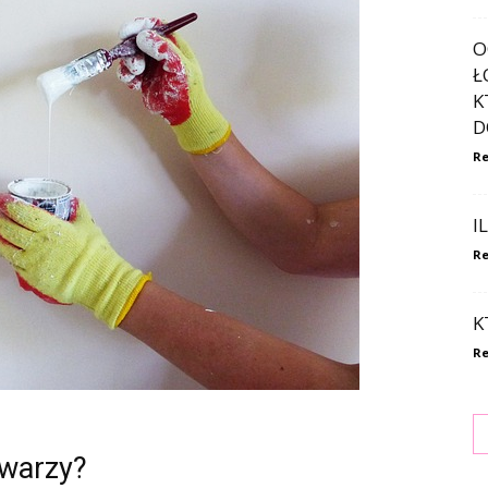
O
Ł
K
D
Re
I
Re
K
Re
twarzy?