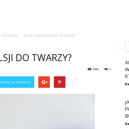
 i niemowląt
Kiedy używać emulsji do twarzy?
SJI DO TWARZY?
A
W
264
0
K
ierkaj) na Twitterze
Re
J
P
B
Re