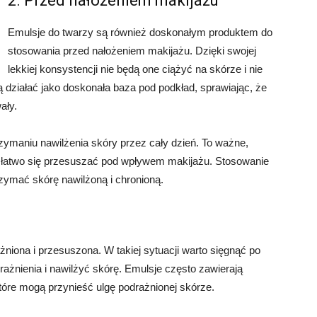
2. Przed nałożeniem makijażu
Emulsje do twarzy są również doskonałym produktem do
stosowania przed nałożeniem makijażu. Dzięki swojej
lekkiej konsystencji nie będą one ciążyć na skórze i nie
działać jako doskonała baza pod podkład, sprawiając, że
ały.
ymaniu nawilżenia skóry przez cały dzień. To ważne,
 łatwo się przesuszać pod wpływem makijażu. Stosowanie
zymać skórę nawilżoną i chronioną.
niona i przesuszona. W takiej sytuacji warto sięgnąć po
ażnienia i nawilżyć skórę. Emulsje często zawierają
 które mogą przynieść ulgę podrażnionej skórze.