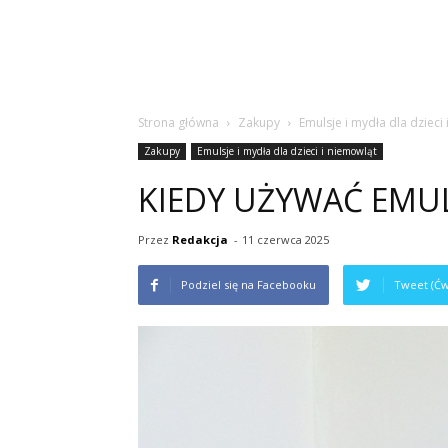
Strona główna
Zakupy
Emulsje i mydła dla dzieci
Zakupy
Emulsje i mydła dla dzieci i niemowląt
KIEDY UŻYWAĆ EMUL
Przez
Redakcja
-
11 czerwca 2025
Podziel się na Facebooku
Tweet (Ćw