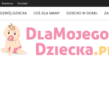
Reklama
Kontakt
OZWÓJ DZIECKA
COŚ DLA MAMY
DZIECKO W DOMU
ZA
DlaMojegoDziecka.pl