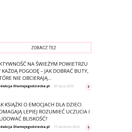
ZOBACZ TEŻ
KTYWNOŚĆ NA ŚWIEŻYM POWIETRZU
 KAŻDĄ POGODĘ – JAK DOBRAĆ BUTY,
TÓRE NIE OBCIERAJĄ...
dakcja Dlamojegodziecka.pl
-
30 lipca 2026
0
AK KSIĄŻKI O EMOCJACH DLA DZIECI
OMAGAJĄ LEPIEJ ROZUMIEĆ UCZUCIA I
UDOWAĆ BLISKOŚĆ?
dakcja Dlamojegodziecka.pl
-
13 kwietnia 2026
0