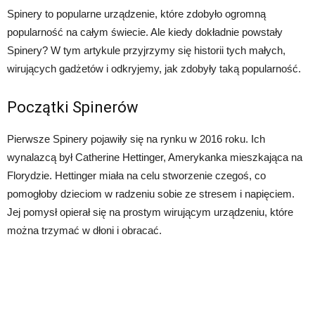
Spinery to popularne urządzenie, które zdobyło ogromną
popularność na całym świecie. Ale kiedy dokładnie powstały
Spinery? W tym artykule przyjrzymy się historii tych małych,
wirujących gadżetów i odkryjemy, jak zdobyły taką popularność.
Początki Spinerów
Pierwsze Spinery pojawiły się na rynku w 2016 roku. Ich
wynalazcą był Catherine Hettinger, Amerykanka mieszkająca na
Florydzie. Hettinger miała na celu stworzenie czegoś, co
pomogłoby dzieciom w radzeniu sobie ze stresem i napięciem.
Jej pomysł opierał się na prostym wirującym urządzeniu, które
można trzymać w dłoni i obracać.