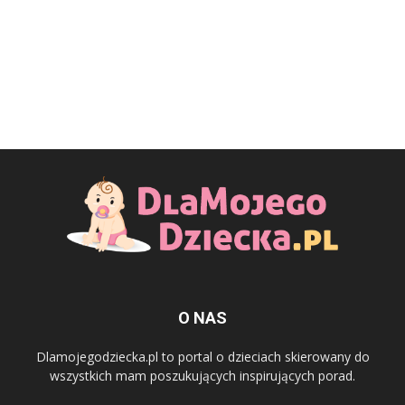
O NAS
Dlamojegodziecka.pl to portal o dzieciach skierowany do
wszystkich mam poszukujących inspirujących porad.