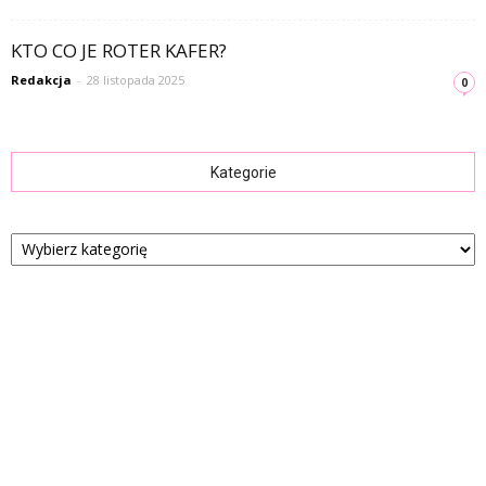
KTO CO JE ROTER KAFER?
Redakcja
-
28 listopada 2025
0
Kategorie
Kategorie