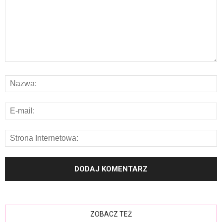
ZOBACZ TEŻ