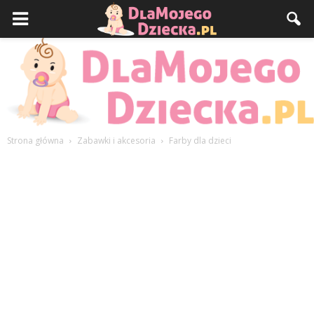
Strona główna
Zabawki i akcesoria
Farby dla dzieci
DlaMojegoDziecka.pl