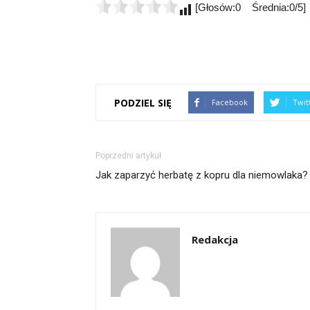
[Głosów:0 Średnia:0/5]
PODZIEL SIĘ
Facebook
Twit
Poprzedni artykuł
Jak zaparzyć herbatę z kopru dla niemowlaka?
Redakcja