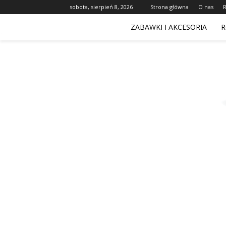
sobota, sierpień 8, 2026
Strona główna
O nas
ZABAWKI I AKCESORIA
R