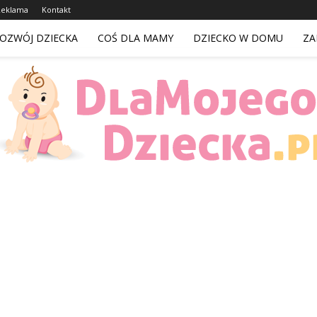
Reklama
Kontakt
OZWÓJ DZIECKA
COŚ DLA MAMY
DZIECKO W DOMU
ZA
DlaMojegoDziecka.pl