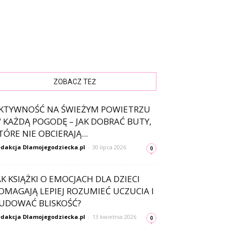
ZOBACZ TEŻ
KTYWNOŚĆ NA ŚWIEŻYM POWIETRZU
 KAŻDĄ POGODĘ – JAK DOBRAĆ BUTY,
TÓRE NIE OBCIERAJĄ...
dakcja Dlamojegodziecka.pl
-
30 lipca 2026
0
AK KSIĄŻKI O EMOCJACH DLA DZIECI
OMAGAJĄ LEPIEJ ROZUMIEĆ UCZUCIA I
UDOWAĆ BLISKOŚĆ?
dakcja Dlamojegodziecka.pl
-
13 kwietnia 2026
0