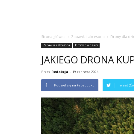
Strona główna
Zabawki i akcesoria
Drony dla dzi
Zabawki i akcesoria
Drony dla dzieci
JAKIEGO DRONA KUP
Przez
Redakcja
-
19 czerwca 2024
Podziel się na Facebooku
Tweet (Ćw