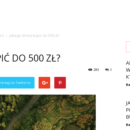
eci
Jakiego drona kupić do 500 zł?
IĆ DO 500 ZŁ?
A
W
285
0
K
ierkaj) na Twitterze
Re
J
P
B
Re