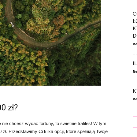
O
Ł
K
D
Re
I
Re
K
Re
0 zł?
nie chcesz wydać fortuny, to świetnie trafiłeś! W tym
 zł. Przedstawimy Ci kilka opcji, które spełniają Twoje