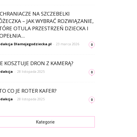
CHRANIACZE NA SZCZEBELKI
ÓŻECZKA – JAK WYBRAĆ ROZWIĄZANIE,
TÓRE OTULA PRZESTRZEŃ DZIECKA I
OPEŁNIA...
dakcja Dlamojegodziecka.pl
-
23 marca 2026
0
LE KOSZTUJE DRON Z KAMERĄ?
dakcja
-
28 listopada 2025
0
TO CO JE ROTER KAFER?
dakcja
-
28 listopada 2025
0
Kategorie