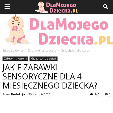
Strona główna
Zabawki i akcesoria
Grzechotki dla dzieci
DlaMojegoDziecka.pl
Zabawki i akcesoria
Grzechotki dla dzieci
JAKIE ZABAWKI
SENSORYCZNE DLA 4
MIESIĘCZNEGO DZIECKA?
Przez
Redakcja
-
19 sierpnia 2025
246
0