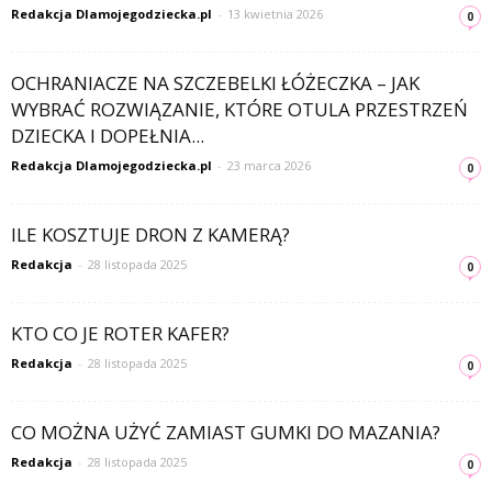
Redakcja Dlamojegodziecka.pl
-
13 kwietnia 2026
0
OCHRANIACZE NA SZCZEBELKI ŁÓŻECZKA – JAK
WYBRAĆ ROZWIĄZANIE, KTÓRE OTULA PRZESTRZEŃ
DZIECKA I DOPEŁNIA...
Redakcja Dlamojegodziecka.pl
-
23 marca 2026
0
ILE KOSZTUJE DRON Z KAMERĄ?
Redakcja
-
28 listopada 2025
0
KTO CO JE ROTER KAFER?
Redakcja
-
28 listopada 2025
0
CO MOŻNA UŻYĆ ZAMIAST GUMKI DO MAZANIA?
Redakcja
-
28 listopada 2025
0