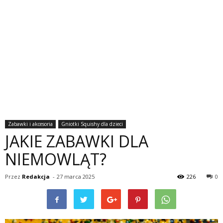
Zabawki i akcesoria
Gniotki Squishy dla dzieci
JAKIE ZABAWKI DLA
NIEMOWLĄT?
Przez
Redakcja
-
27 marca 2025
226
0