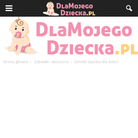
Strona główna
Zabawki i akcesoria
Gniotki Squishy dla dzieci
DlaMojegoDziecka.pl