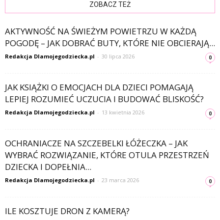
ZOBACZ TEŻ
AKTYWNOŚĆ NA ŚWIEŻYM POWIETRZU W KAŻDĄ
POGODĘ – JAK DOBRAĆ BUTY, KTÓRE NIE OBCIERAJĄ...
Redakcja Dlamojegodziecka.pl
-
30 lipca 2026
0
JAK KSIĄŻKI O EMOCJACH DLA DZIECI POMAGAJĄ
LEPIEJ ROZUMIEĆ UCZUCIA I BUDOWAĆ BLISKOŚĆ?
Redakcja Dlamojegodziecka.pl
-
13 kwietnia 2026
0
OCHRANIACZE NA SZCZEBELKI ŁÓŻECZKA – JAK
WYBRAĆ ROZWIĄZANIE, KTÓRE OTULA PRZESTRZEŃ
DZIECKA I DOPEŁNIA...
Redakcja Dlamojegodziecka.pl
-
23 marca 2026
0
ILE KOSZTUJE DRON Z KAMERĄ?