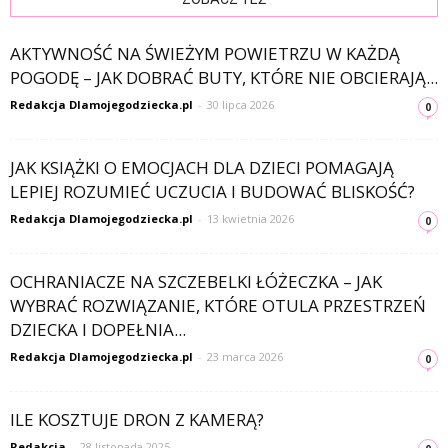
AKTYWNOŚĆ NA ŚWIEŻYM POWIETRZU W KAŻDĄ
POGODĘ – JAK DOBRAĆ BUTY, KTÓRE NIE OBCIERAJĄ...
Redakcja Dlamojegodziecka.pl
-
30 lipca 2026
0
JAK KSIĄŻKI O EMOCJACH DLA DZIECI POMAGAJĄ
LEPIEJ ROZUMIEĆ UCZUCIA I BUDOWAĆ BLISKOŚĆ?
Redakcja Dlamojegodziecka.pl
-
13 kwietnia 2026
0
OCHRANIACZE NA SZCZEBELKI ŁÓŻECZKA – JAK
WYBRAĆ ROZWIĄZANIE, KTÓRE OTULA PRZESTRZEŃ
DZIECKA I DOPEŁNIA...
Redakcja Dlamojegodziecka.pl
-
23 marca 2026
0
ILE KOSZTUJE DRON Z KAMERĄ?
Redakcja
-
28 listopada 2025