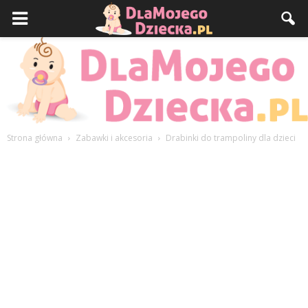
Strona główna
Zabawki i akcesoria
Drabinki do trampoliny dla dzieci
DlaMojegoDziecka.pl