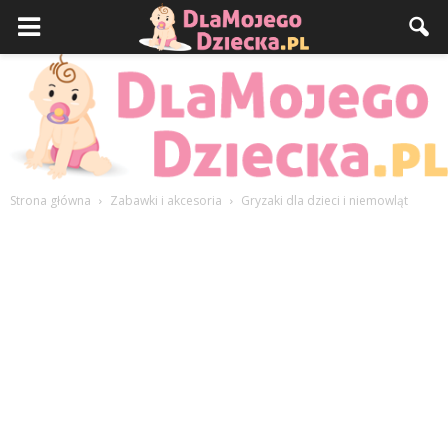
Strona główna
Zabawki i akcesoria
Gryzaki dla dzieci i niemowląt
DlaMojegoDziecka.pl