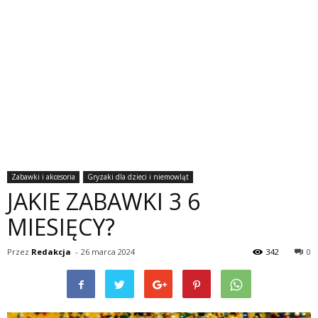
Zabawki i akcesoria
Gryzaki dla dzieci i niemowląt
JAKIE ZABAWKI 3 6
MIESIĘCY?
Przez
Redakcja
-
26 marca 2024
342
0