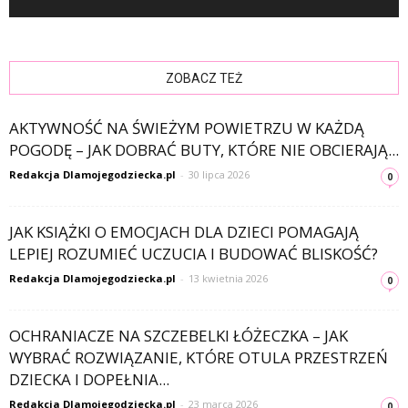
ZOBACZ TEŻ
AKTYWNOŚĆ NA ŚWIEŻYM POWIETRZU W KAŻDĄ
POGODĘ – JAK DOBRAĆ BUTY, KTÓRE NIE OBCIERAJĄ...
Redakcja Dlamojegodziecka.pl
-
30 lipca 2026
0
JAK KSIĄŻKI O EMOCJACH DLA DZIECI POMAGAJĄ
LEPIEJ ROZUMIEĆ UCZUCIA I BUDOWAĆ BLISKOŚĆ?
Redakcja Dlamojegodziecka.pl
-
13 kwietnia 2026
0
OCHRANIACZE NA SZCZEBELKI ŁÓŻECZKA – JAK
WYBRAĆ ROZWIĄZANIE, KTÓRE OTULA PRZESTRZEŃ
DZIECKA I DOPEŁNIA...
Redakcja Dlamojegodziecka.pl
-
23 marca 2026
0