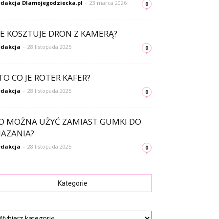
dakcja Dlamojegodziecka.pl
-
23 marca 2026
0
LE KOSZTUJE DRON Z KAMERĄ?
dakcja
-
28 listopada 2025
0
TO CO JE ROTER KAFER?
dakcja
-
28 listopada 2025
0
O MOŻNA UŻYĆ ZAMIAST GUMKI DO
AZANIA?
dakcja
-
28 listopada 2025
0
Kategorie
tegorie