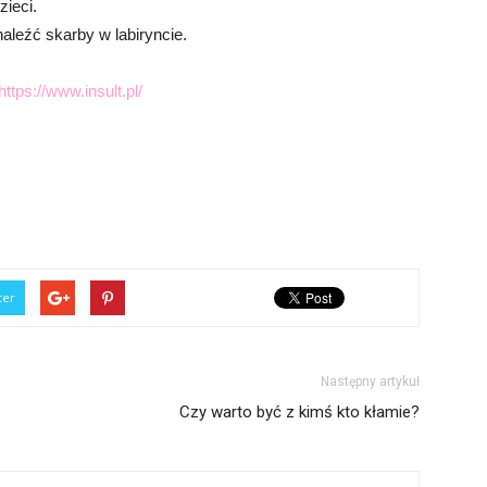
zieci.
dnaleźć skarby w labiryncie.
https://www.insult.pl/
ter
Następny artykuł
Czy warto być z kimś kto kłamie?