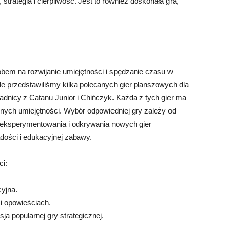
 strategia i cierpliwość. Jest to również doskonała gra,
bem na rozwijanie umiejętności i spędzanie czasu w
le przedstawiliśmy kilka polecanych gier planszowych dla
adnicy z Catanu Junior i Chińczyk. Każda z tych gier ma
żnych umiejętności. Wybór odpowiedniej gry zależy od
 eksperymentowania i odkrywania nowych gier
dości i edukacyjnej zabawy.
ci:
cyjna.
 i opowieściach.
sja popularnej gry strategicznej.