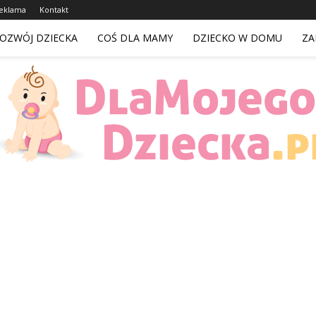
eklama
Kontakt
OZWÓJ DZIECKA
COŚ DLA MAMY
DZIECKO W DOMU
ZA
DlaMojegoDziecka.pl