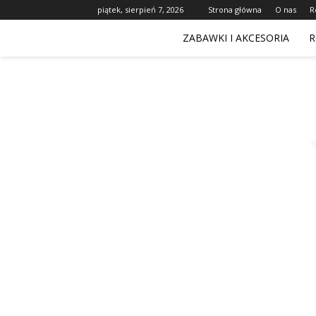
piątek, sierpień 7, 2026
Strona główna
O nas
R
ZABAWKI I AKCESORIA
R