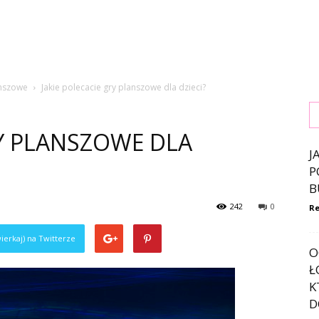
nszowe
Jakie polecacie gry planszowe dla dzieci?
RY PLANSZOWE DLA
J
P
B
242
0
Re
ierkaj) na Twitterze
O
Ł
K
D