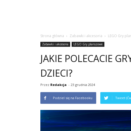
Strona główna
Zabawki i akcesoria
LEGO Gry pla
Zabawki i akcesoria
LEGO Gry planszowe
JAKIE POLECACIE G
DZIECI?
Przez
Redakcja
-
23 grudnia 2024
Podziel się na Facebooku
Tweet (Ćw