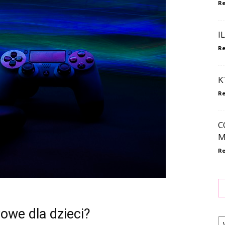
Re
I
Re
K
Re
C
M
Re
zowe dla dzieci?
Ka