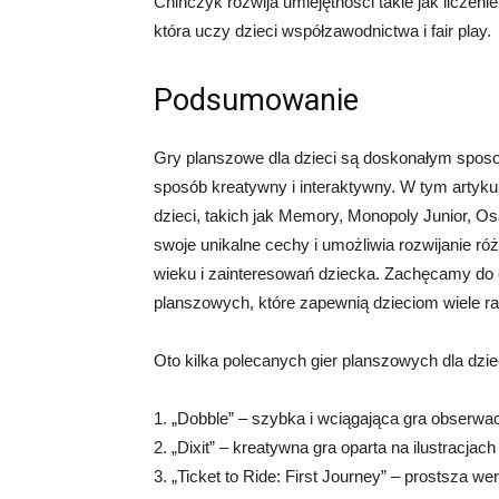
Chińczyk rozwija umiejętności takie jak liczenie,
która uczy dzieci współzawodnictwa i fair play.
Podsumowanie
Gry planszowe dla dzieci są doskonałym sposo
sposób kreatywny i interaktywny. W tym artyku
dzieci, takich jak Memory, Monopoly Junior, Os
swoje unikalne cechy i umożliwia rozwijanie ró
wieku i zainteresowań dziecka. Zachęcamy do
planszowych, które zapewnią dzieciom wiele ra
Oto kilka polecanych gier planszowych dla dzie
1. „Dobble” – szybka i wciągająca gra obserwa
2. „Dixit” – kreatywna gra oparta na ilustracjach
3. „Ticket to Ride: First Journey” – prostsza wer