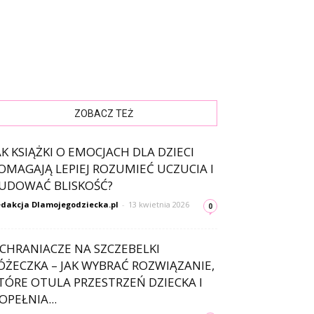
ZOBACZ TEŻ
AK KSIĄŻKI O EMOCJACH DLA DZIECI
OMAGAJĄ LEPIEJ ROZUMIEĆ UCZUCIA I
UDOWAĆ BLISKOŚĆ?
dakcja Dlamojegodziecka.pl
-
13 kwietnia 2026
0
CHRANIACZE NA SZCZEBELKI
ÓŻECZKA – JAK WYBRAĆ ROZWIĄZANIE,
TÓRE OTULA PRZESTRZEŃ DZIECKA I
OPEŁNIA...