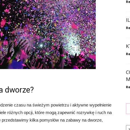
Re
I
Re
K
Re
C
M
Re
a dworze?
dzenie czasu na świeżym powietrzu i aktywne wypełnienie
wiele różnych opcji, które mogą zapewnić rozrywkę i ruch na
le przedstawimy kilka pomysłów na zabawy na dworze,
Ka