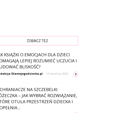
ZOBACZ TEŻ
AK KSIĄŻKI O EMOCJACH DLA DZIECI
OMAGAJĄ LEPIEJ ROZUMIEĆ UCZUCIA I
UDOWAĆ BLISKOŚĆ?
dakcja Dlamojegodziecka.pl
-
13 kwietnia 2026
0
CHRANIACZE NA SZCZEBELKI
ÓŻECZKA – JAK WYBRAĆ ROZWIĄZANIE,
TÓRE OTULA PRZESTRZEŃ DZIECKA I
OPEŁNIA...