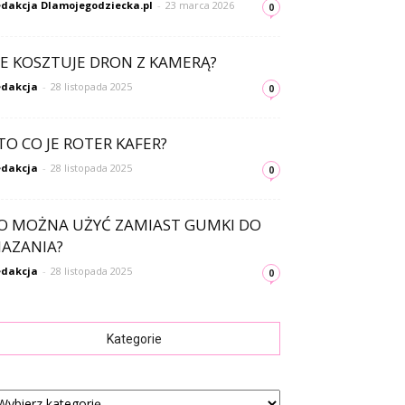
dakcja Dlamojegodziecka.pl
-
23 marca 2026
0
LE KOSZTUJE DRON Z KAMERĄ?
dakcja
-
28 listopada 2025
0
TO CO JE ROTER KAFER?
dakcja
-
28 listopada 2025
0
O MOŻNA UŻYĆ ZAMIAST GUMKI DO
AZANIA?
dakcja
-
28 listopada 2025
0
Kategorie
tegorie