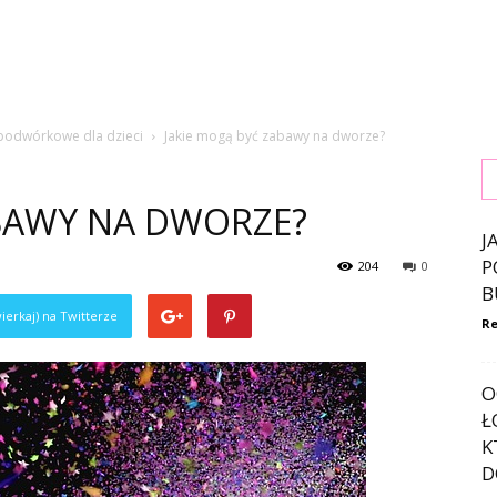
 podwórkowe dla dzieci
Jakie mogą być zabawy na dworze?
ABAWY NA DWORZE?
J
P
204
0
B
ierkaj) na Twitterze
Re
O
Ł
K
D