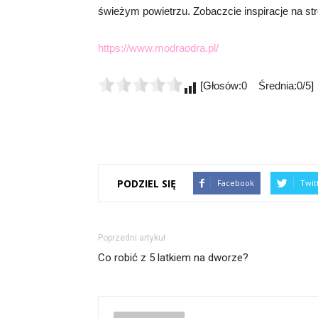
świeżym powietrzu. Zobaczcie inspiracje na str
https://www.modraodra.pl/
[Głosów:0 Średnia:0/5]
PODZIEL SIĘ
Facebook
Twit
Poprzedni artykuł
Co robić z 5 latkiem na dworze?