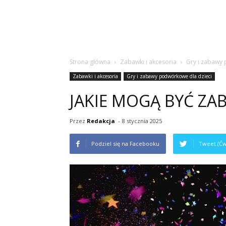
Strona główna
Zabawki i akcesoria
Gry i zabawy
Zabawki i akcesoria
Gry i zabawy podwórkowe dla dzieci
JAKIE MOGĄ BYĆ Z
Przez
Redakcja
-
8 stycznia 2025
Podziel się na Facebooku
Tweet (Ćw