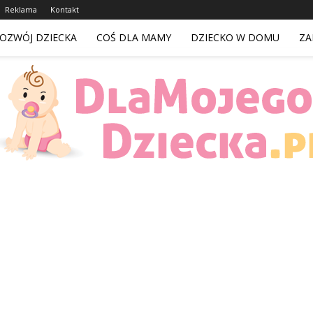
Reklama
Kontakt
OZWÓJ DZIECKA
COŚ DLA MAMY
DZIECKO W DOMU
ZA
DlaMojegoDziecka.pl