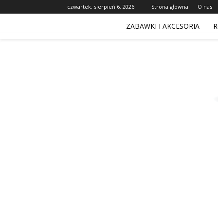
czwartek, sierpień 6, 2026
Strona główna
O nas
ZABAWKI I AKCESORIA
R