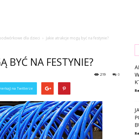
 podwórkowe dla dzieci
Jakie atrakcje mogą być na festynie?
Ą BYĆ NA FESTYNIE?
A
W
219
0
K
ierkaj) na Twitterze
Re
J
P
B
Re