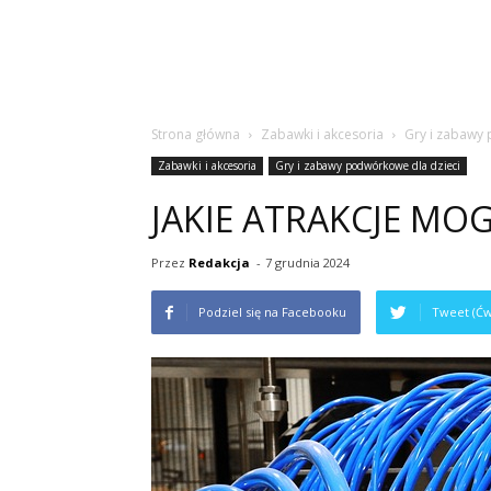
Strona główna
Zabawki i akcesoria
Gry i zabawy
Zabawki i akcesoria
Gry i zabawy podwórkowe dla dzieci
JAKIE ATRAKCJE MOG
Przez
Redakcja
-
7 grudnia 2024
Podziel się na Facebooku
Tweet (Ćw