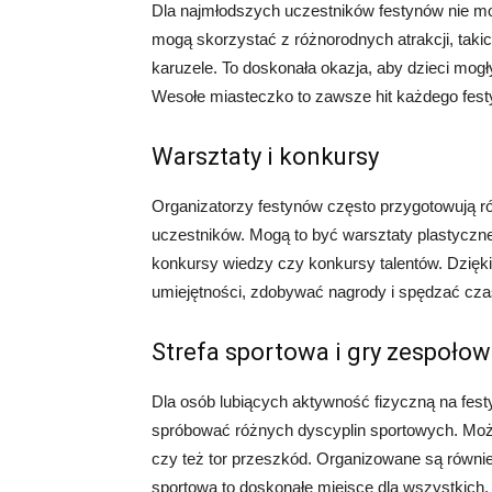
Dla najmłodszych uczestników festynów nie mo
mogą skorzystać z różnorodnych atrakcji, taki
karuzele. To doskonała okazja, aby dzieci mogły
Wesołe miasteczko to zawsze hit każdego fest
Warsztaty i konkursy
Organizatorzy festynów często przygotowują ró
uczestników. Mogą to być warsztaty plastyczne
konkursy wiedzy czy konkursy talentów. Dzięki
umiejętności, zdobywać nagrody i spędzać cz
Strefa sportowa i gry zespoło
Dla osób lubiących aktywność fizyczną na fest
spróbować różnych dyscyplin sportowych. Może t
czy też tor przeszkód. Organizowane są również 
sportowa to doskonałe miejsce dla wszystkich,