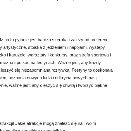
 na to pytanie jest bardzo szeroka i zależy od preferencji
y artystyczne, stoiska z jedzeniem i napojami, występy
o i karuzele, warsztaty i konkursy, oraz strefa sportowa i
óre można spotkać na festynach. Ważne jest, aby każdy
ł cieszyć się niezapomnianą rozrywką. Festyny to doskonała
ółmi, poznania nowych ludzi i odkrycia nowych pasji.
ynie, ważne jest, aby cieszyć się chwilą i tworzyć piękne
rakcji! Jakie atrakcje mogą znaleźć się na Twoim
abawę dla wszystkich uczestników.