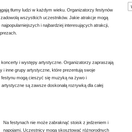
Ka
ągają tłumy ludzi w każdym wieku. Organizatorzy festynów
re zadowolą wszystkich uczestników. Jakie atrakcje mogą
najpopularniejszych i najbardziej interesujących atrakcji,
mprezach.
ą koncerty i występy artystyczne. Organizatorzy zapraszają
 i inne grupy artystyczne, które prezentują swoje
y festynu mogą cieszyć się muzyką na żywo i
 artystyczne są zawsze doskonałą rozrywką dla całej
Na festynach nie może zabraknąć stoisk z jedzeniem i
napojami. Uczestnicy mogą skosztować różnorodnych