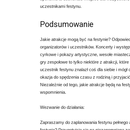
uczestnikami festynu.
Podsumowanie
Jakie atrakcje mogą być na festynie? Odpowiedź
organizatorów i uczestników. Koncerty i występ
cyrkowe i pokazy artystyczne, wesołe miasteczk
gry zespołowe to tylko niektóre z atrakcji, kt
uczestnik festynu znalazł coś dla siebie i móg
okazja do spędzenia czasu z rodziną i przyjaci
Niezależnie od tego, jakie atrakcje będą na fest
wspomnienia.
Wezwanie do działania:
Zapraszamy do zaplanowania festynu pełnego at
festynie? Przygotujcie się na niezapomnianą z