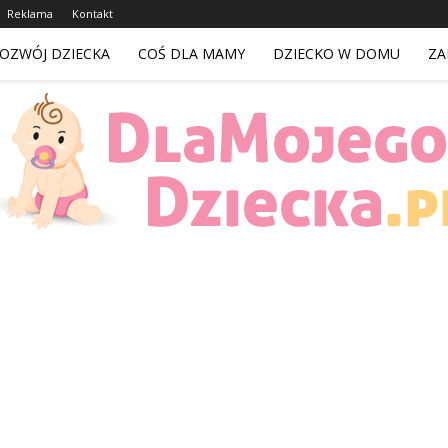
Reklama
Kontakt
OZWÓJ DZIECKA
COŚ DLA MAMY
DZIECKO W DOMU
ZA
DlaMojegoDziecka.pl