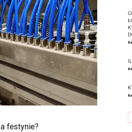
O
Ł
K
D
Re
I
Re
K
Re
a festynie?