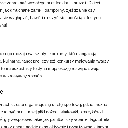
że zabraknąć wesołego miasteczka i karuzeli. Dzieci
ch jak dmuchane zamki, trampoliny, zjeżdżalnie czy
 się wygłupiać, bawić i cieszyć się radością z festynu.
ynu!
żnego rodzaju warsztaty i konkursy, które angażują
, kulinarne, taneczne, czy też konkursy malowania twarzy,
 temu uczestnicy festynu mają okazję rozwijać swoje
as w kreatywny sposób.
we
ynach często organizuje się strefę sportową, gdzie można
o być mini turniej piłki nożnej, siatkówki, koszykówki
gry zespołowe, takie jak paintball czy łapanie flagi. Strefa
 którzy chcą spędzić czas aktywnie i rywalizować z innymi