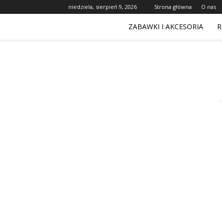
niedziela, sierpień 9, 2026
Strona główna
O nas
ZABAWKI I AKCESORIA
R