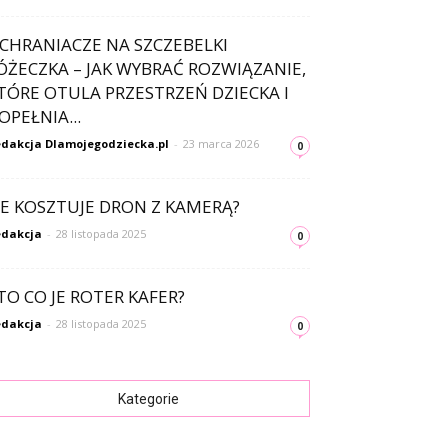
CHRANIACZE NA SZCZEBELKI
ÓŻECZKA – JAK WYBRAĆ ROZWIĄZANIE,
TÓRE OTULA PRZESTRZEŃ DZIECKA I
OPEŁNIA...
dakcja Dlamojegodziecka.pl
-
23 marca 2026
0
LE KOSZTUJE DRON Z KAMERĄ?
dakcja
-
28 listopada 2025
0
TO CO JE ROTER KAFER?
dakcja
-
28 listopada 2025
0
Kategorie