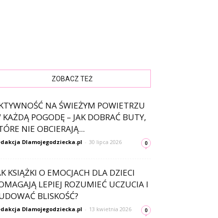
ZOBACZ TEŻ
KTYWNOŚĆ NA ŚWIEŻYM POWIETRZU
 KAŻDĄ POGODĘ – JAK DOBRAĆ BUTY,
TÓRE NIE OBCIERAJĄ...
dakcja Dlamojegodziecka.pl
-
30 lipca 2026
0
AK KSIĄŻKI O EMOCJACH DLA DZIECI
OMAGAJĄ LEPIEJ ROZUMIEĆ UCZUCIA I
UDOWAĆ BLISKOŚĆ?
dakcja Dlamojegodziecka.pl
-
13 kwietnia 2026
0