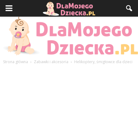
Strona główna
Zabawki i akcesoria
Helikoptery, śmigłowce dla dzieci
DlaMojegoDziecka.pl