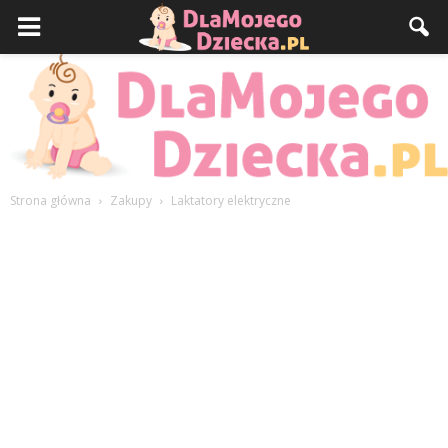
Strona główna
Zakupy
Laktatory elektryczne
DlaMojegoDziecka.pl