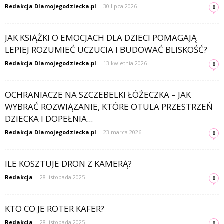
Redakcja Dlamojegodziecka.pl
-
30 lipca 2026
0
JAK KSIĄŻKI O EMOCJACH DLA DZIECI POMAGAJĄ
LEPIEJ ROZUMIEĆ UCZUCIA I BUDOWAĆ BLISKOŚĆ?
Redakcja Dlamojegodziecka.pl
-
13 kwietnia 2026
0
OCHRANIACZE NA SZCZEBELKI ŁÓŻECZKA – JAK
WYBRAĆ ROZWIĄZANIE, KTÓRE OTULA PRZESTRZEŃ
DZIECKA I DOPEŁNIA...
Redakcja Dlamojegodziecka.pl
-
23 marca 2026
0
ILE KOSZTUJE DRON Z KAMERĄ?
Redakcja
-
28 listopada 2025
0
KTO CO JE ROTER KAFER?
Redakcja
-
28 listopada 2025
0