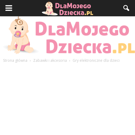
Strona główna
Zabawki i akcesoria
Gry elektroniczne dla dzieci
DlaMojegoDziecka.pl