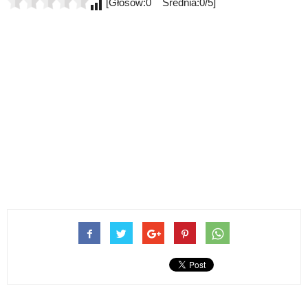
[Głosów:0 Średnia:0/5]