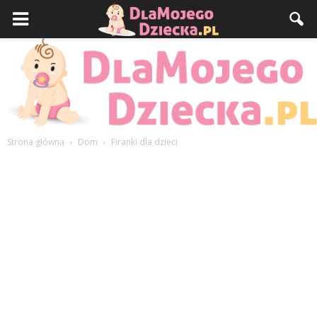
Strona główna
Dom
Firanki dla dzieci
DlaMojegoDziecka.pl