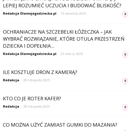
LEPIEJ ROZUMIEĆ UCZUCIA I BUDOWAĆ BLISKOŚĆ?
Redakcja Dlamojegodziecka.pl
-
13 kwietnia 2026
0
OCHRANIACZE NA SZCZEBELKI ŁÓŻECZKA – JAK
WYBRAĆ ROZWIĄZANIE, KTÓRE OTULA PRZESTRZEŃ
DZIECKA I DOPEŁNIA...
Redakcja Dlamojegodziecka.pl
-
23 marca 2026
0
ILE KOSZTUJE DRON Z KAMERĄ?
Redakcja
-
28 listopada 2025
0
KTO CO JE ROTER KAFER?
Redakcja
-
28 listopada 2025
0
CO MOŻNA UŻYĆ ZAMIAST GUMKI DO MAZANIA?