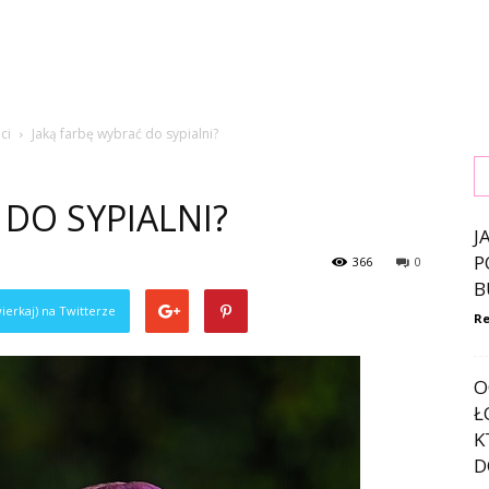
ci
Jaką farbę wybrać do sypialni?
 DO SYPIALNI?
J
P
366
0
B
ierkaj) na Twitterze
Re
O
Ł
K
D