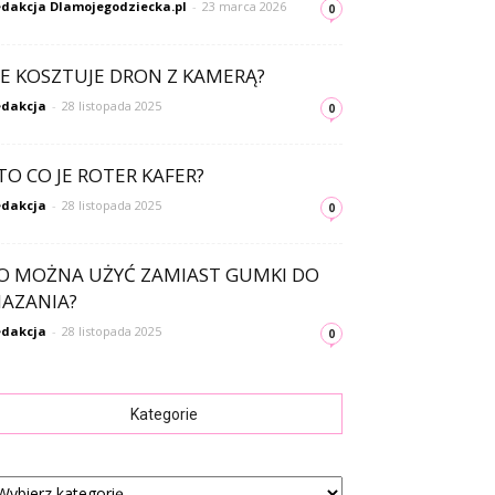
dakcja Dlamojegodziecka.pl
-
23 marca 2026
0
LE KOSZTUJE DRON Z KAMERĄ?
dakcja
-
28 listopada 2025
0
TO CO JE ROTER KAFER?
dakcja
-
28 listopada 2025
0
O MOŻNA UŻYĆ ZAMIAST GUMKI DO
AZANIA?
dakcja
-
28 listopada 2025
0
Kategorie
tegorie