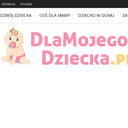
Reklama
Kontakt
OZWÓJ DZIECKA
COŚ DLA MAMY
DZIECKO W DOMU
ZA
DlaMojegoDziecka.pl