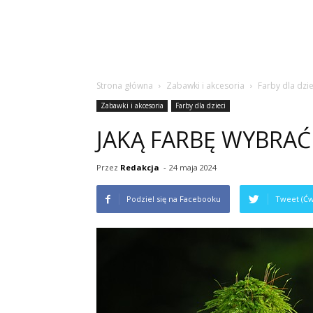
Strona główna
Zabawki i akcesoria
Farby dla dzie
Zabawki i akcesoria
Farby dla dzieci
JAKĄ FARBĘ WYBRAĆ
Przez
Redakcja
-
24 maja 2024
Podziel się na Facebooku
Tweet (Ćw