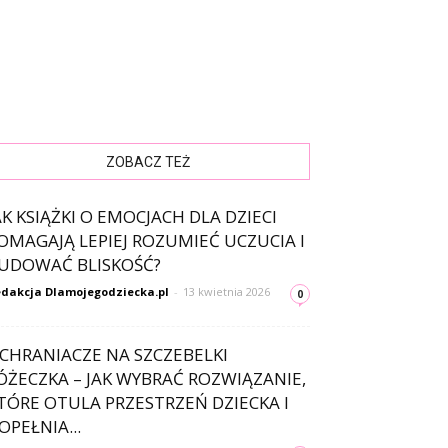
ZOBACZ TEŻ
AK KSIĄŻKI O EMOCJACH DLA DZIECI
OMAGAJĄ LEPIEJ ROZUMIEĆ UCZUCIA I
UDOWAĆ BLISKOŚĆ?
dakcja Dlamojegodziecka.pl
-
13 kwietnia 2026
0
CHRANIACZE NA SZCZEBELKI
ÓŻECZKA – JAK WYBRAĆ ROZWIĄZANIE,
TÓRE OTULA PRZESTRZEŃ DZIECKA I
OPEŁNIA...