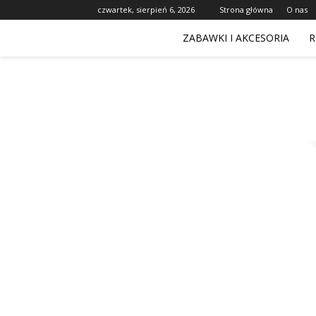
czwartek, sierpień 6, 2026
Strona główna
O nas
ZABAWKI I AKCESORIA
R