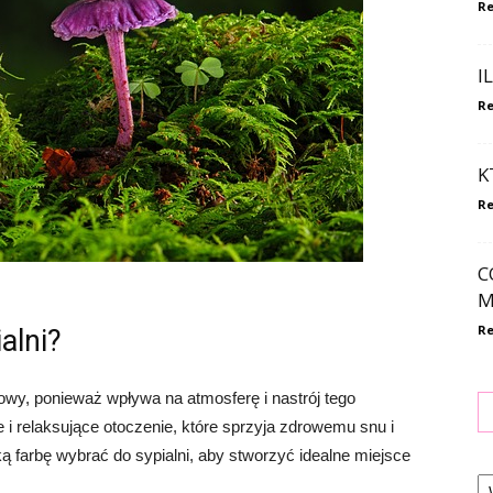
Re
I
Re
K
Re
C
M
Re
alni?
zowy, ponieważ wpływa na atmosferę i nastrój tego
i relaksujące otoczenie, które sprzyja zdrowemu snu i
ą farbę wybrać do sypialni, aby stworzyć idealne miejsce
Ka