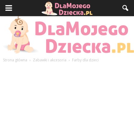
Strona główna
Zabawki i akcesoria
Farby dla dzieci
DlaMojegoDziecka.pl