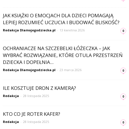
JAK KSIĄŻKI O EMOCJACH DLA DZIECI POMAGAJĄ
LEPIEJ ROZUMIEĆ UCZUCIA I BUDOWAĆ BLISKOŚĆ?
Redakcja Dlamojegodziecka.pl
-
13 kwietnia 2026
0
OCHRANIACZE NA SZCZEBELKI ŁÓŻECZKA – JAK
WYBRAĆ ROZWIĄZANIE, KTÓRE OTULA PRZESTRZEŃ
DZIECKA I DOPEŁNIA...
Redakcja Dlamojegodziecka.pl
-
23 marca 2026
0
ILE KOSZTUJE DRON Z KAMERĄ?
Redakcja
-
28 listopada 2025
0
KTO CO JE ROTER KAFER?
Redakcja
-
28 listopada 2025
0