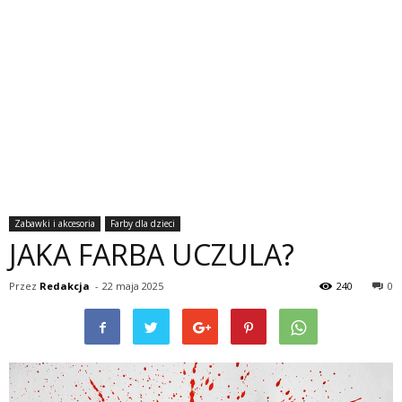
Zabawki i akcesoria
Farby dla dzieci
JAKA FARBA UCZULA?
Przez
Redakcja
-
22 maja 2025
240
0