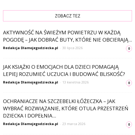
ZOBACZ TEŻ
AKTYWNOŚĆ NA ŚWIEŻYM POWIETRZU W KAŻDĄ
POGODĘ – JAK DOBRAĆ BUTY, KTÓRE NIE OBCIERAJĄ...
Redakcja Dlamojegodziecka.pl
-
30 lipca 2026
0
JAK KSIĄŻKI O EMOCJACH DLA DZIECI POMAGAJĄ
LEPIEJ ROZUMIEĆ UCZUCIA I BUDOWAĆ BLISKOŚĆ?
Redakcja Dlamojegodziecka.pl
-
13 kwietnia 2026
0
OCHRANIACZE NA SZCZEBELKI ŁÓŻECZKA – JAK
WYBRAĆ ROZWIĄZANIE, KTÓRE OTULA PRZESTRZEŃ
DZIECKA I DOPEŁNIA...
Redakcja Dlamojegodziecka.pl
-
23 marca 2026
0