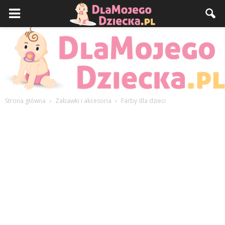
Strona główna
Zabawki i akcesoria
Farby dla dzieci
DlaMojegoDziecka.pl