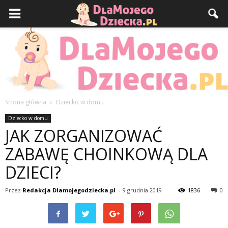
Strona główna
Dziecko w domu
DlaMojegoDziecka.pl
Dziecko w domu
JAK ZORGANIZOWAĆ
ZABAWĘ CHOINKOWĄ DLA
DZIECI?
Przez
Redakcja Dlamojegodziecka.pl
-
9 grudnia 2019
1836
0