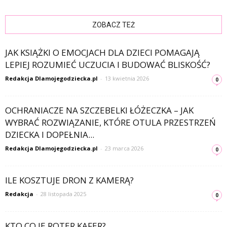
ZOBACZ TEŻ
JAK KSIĄŻKI O EMOCJACH DLA DZIECI POMAGAJĄ
LEPIEJ ROZUMIEĆ UCZUCIA I BUDOWAĆ BLISKOŚĆ?
Redakcja Dlamojegodziecka.pl
-
13 kwietnia 2026
0
OCHRANIACZE NA SZCZEBELKI ŁÓŻECZKA – JAK
WYBRAĆ ROZWIĄZANIE, KTÓRE OTULA PRZESTRZEŃ
DZIECKA I DOPEŁNIA...
Redakcja Dlamojegodziecka.pl
-
23 marca 2026
0
ILE KOSZTUJE DRON Z KAMERĄ?
Redakcja
-
28 listopada 2025
0
KTO CO JE ROTER KAFER?