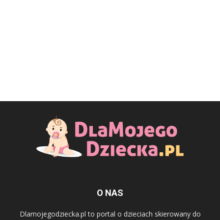
O NAS
Dlamojegodziecka.pl to portal o dzieciach skierowany do