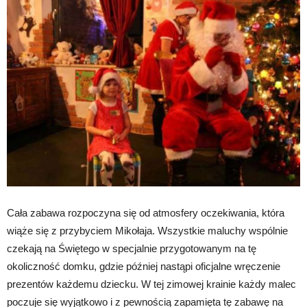
Cała zabawa rozpoczyna się od atmosfery oczekiwania, która
wiąże się z przybyciem Mikołaja. Wszystkie maluchy wspólnie
czekają na Świętego w specjalnie przygotowanym na tę
okoliczność domku, gdzie później nastąpi oficjalne wręczenie
prezentów każdemu dziecku. W tej zimowej krainie każdy malec
poczuje się wyjątkowo i z pewnością zapamięta tę zabawę na