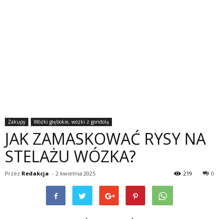
Zakupy
Wózki głębokie, wózki z gondolą
JAK ZAMASKOWAĆ RYSY NA
STELAŻU WÓZKA?
Przez
Redakcja
-
2 kwietnia 2025
219
0