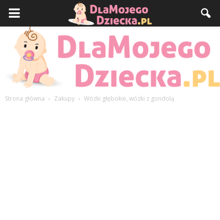
Strona główna
Zakupy
Wózki głębokie, wózki z gondolą
DlaMojegoDziecka.pl