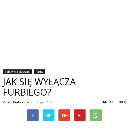
Zabawki i akcesoria
Furby
JAK SIĘ WYŁĄCZA
FURBIEGO?
Przez
Redakcja
-
3 lutego 2025
313
0