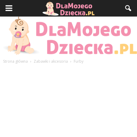
Strona główna
Zabawki i akcesoria
Furby
DlaMojegoDziecka.pl