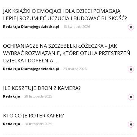
JAK KSIĄŻKI O EMOCJACH DLA DZIECI POMAGAJĄ
LEPIEJ ROZUMIEĆ UCZUCIA I BUDOWAĆ BLISKOŚĆ?
Redakcja Dlamojegodziecka.pl
-
13 kwietnia 2026
0
OCHRANIACZE NA SZCZEBELKI ŁÓŻECZKA – JAK
WYBRAĆ ROZWIĄZANIE, KTÓRE OTULA PRZESTRZEŃ
DZIECKA I DOPEŁNIA...
Redakcja Dlamojegodziecka.pl
-
23 marca 2026
0
ILE KOSZTUJE DRON Z KAMERĄ?
Redakcja
-
28 listopada 2025
0
KTO CO JE ROTER KAFER?
Redakcja
-
28 listopada 2025
0