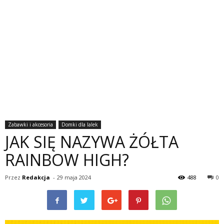
Zabawki i akcesoria
Domki dla lalek
JAK SIĘ NAZYWA ŻÓŁTA
RAINBOW HIGH?
Przez
Redakcja
-
29 maja 2024
488
0