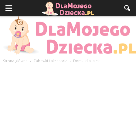
Strona główna
Zabawki i akcesoria
Domki dla lalek
DlaMojegoDziecka.pl