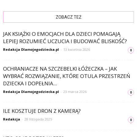
ZOBACZ TEŻ
JAK KSIĄŻKI O EMOCJACH DLA DZIECI POMAGAJĄ
LEPIEJ ROZUMIEĆ UCZUCIA I BUDOWAĆ BLISKOŚĆ?
Redakcja Dlamojegodziecka.pl
-
13 kwietnia 2026
0
OCHRANIACZE NA SZCZEBELKI ŁÓŻECZKA – JAK
WYBRAĆ ROZWIĄZANIE, KTÓRE OTULA PRZESTRZEŃ
DZIECKA I DOPEŁNIA...
Redakcja Dlamojegodziecka.pl
-
23 marca 2026
0
ILE KOSZTUJE DRON Z KAMERĄ?
Redakcja
-
28 listopada 2025
0