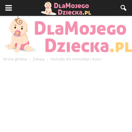
Strona główna
Zakupy
Herbatki dla niemowląt i dzieci
DlaMojegoDziecka.pl