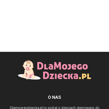
O NAS
Dlamojegodziecka.pl to portal o dzieciach skierowany do