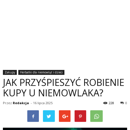
Zakupy
Herbatki dla niemowląt i dzieci
JAK PRZYŚPIESZYĆ ROBIENIE
KUPY U NIEMOWLAKA?
Przez
Redakcja
-
16 lipca 2025
228
0