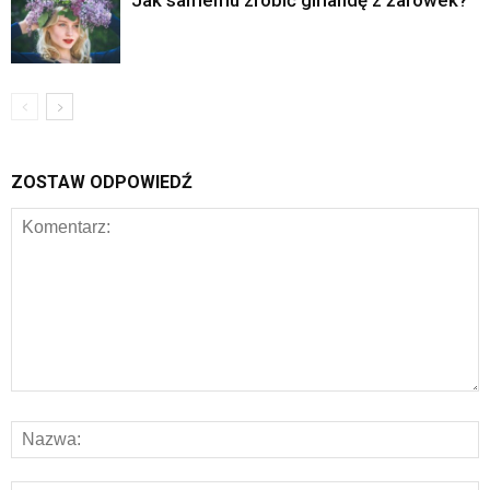
Jak samemu zrobić girlandę z żarówek?
ZOSTAW ODPOWIEDŹ