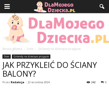
Strona główna
Dom
Girlandy na dziecięce przyjęcie
DlaMojegoDziecka.pl
Dom
Girlandy na dziecięce przyjęcie
JAK PRZYKLEIĆ DO ŚCIANY
BALONY?
Przez
Redakcja
-
22 września 2024
242
0