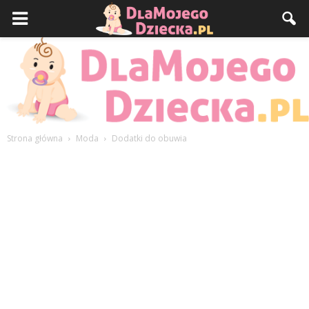
Strona główna
Moda
Dodatki do obuwia
DlaMojegoDziecka.pl