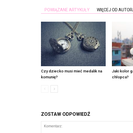
POWIĄZANE ARTYKUŁY
WIĘCEJ OD AUTOR
Czy dziecko musi mieć medalik na
Jaki kolor g
komunię?
chłopca?
ZOSTAW ODPOWIEDŹ