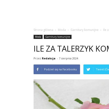
Strona główna
Moda
Garnitury komunijne
Ile 
Moda
Garnitury komunijne
ILE ZA TALERZYK KO
Przez
Redakcja
-
7 sierpnia 2024
Podziel się na Facebooku
Tweet (Ćw