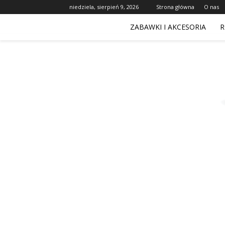
niedziela, sierpień 9, 2026
Strona główna
O nas
ZABAWKI I AKCESORIA
R