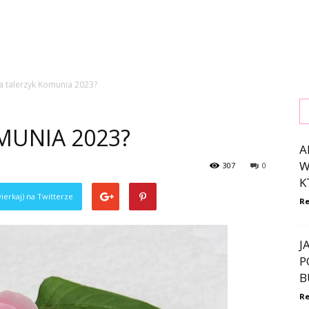
za talerzyk Komunia 2023?
MUNIA 2023?
A
W
307
0
K
ierkaj) na Twitterze
Re
J
P
B
Re