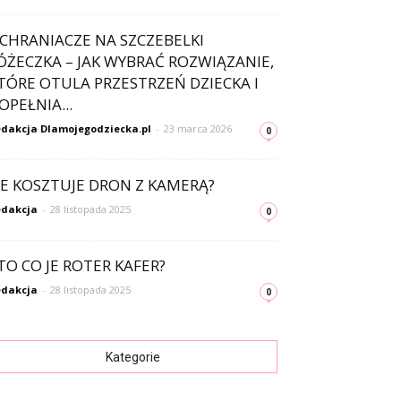
CHRANIACZE NA SZCZEBELKI
ÓŻECZKA – JAK WYBRAĆ ROZWIĄZANIE,
TÓRE OTULA PRZESTRZEŃ DZIECKA I
OPEŁNIA...
dakcja Dlamojegodziecka.pl
-
23 marca 2026
0
LE KOSZTUJE DRON Z KAMERĄ?
dakcja
-
28 listopada 2025
0
TO CO JE ROTER KAFER?
dakcja
-
28 listopada 2025
0
Kategorie