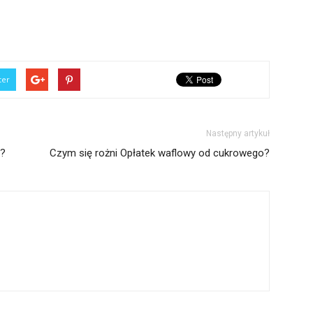
ter
Następny artykuł
a?
Czym się rożni Opłatek waflowy od cukrowego?