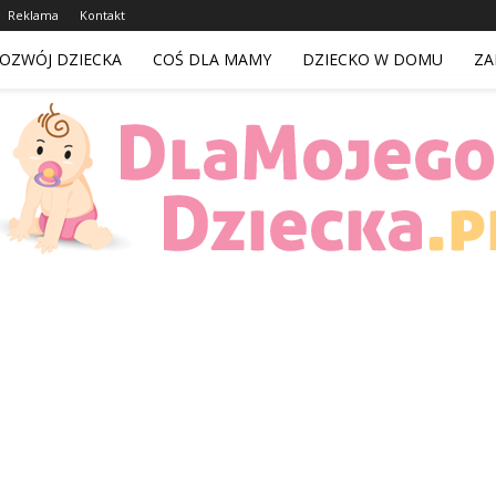
Reklama
Kontakt
OZWÓJ DZIECKA
COŚ DLA MAMY
DZIECKO W DOMU
ZA
DlaMojegoDziecka.pl