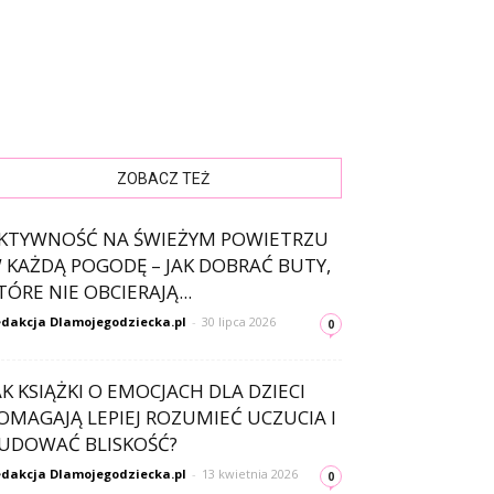
ZOBACZ TEŻ
KTYWNOŚĆ NA ŚWIEŻYM POWIETRZU
 KAŻDĄ POGODĘ – JAK DOBRAĆ BUTY,
TÓRE NIE OBCIERAJĄ...
dakcja Dlamojegodziecka.pl
-
30 lipca 2026
0
AK KSIĄŻKI O EMOCJACH DLA DZIECI
OMAGAJĄ LEPIEJ ROZUMIEĆ UCZUCIA I
UDOWAĆ BLISKOŚĆ?
dakcja Dlamojegodziecka.pl
-
13 kwietnia 2026
0