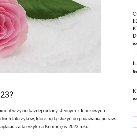
O
Ł
K
D
Re
I
Re
K
023?
Re
oment w życiu każdej rodziny. Jednym z kluczowych
dnich talerzyków, które będą służyć do podawania potraw.
apłacić za talerzyk na Komunię w 2023 roku.