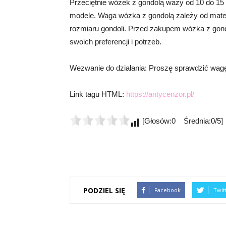
Przeciętnie wózek z gondolą waży od 10 do 15 k
modele. Waga wózka z gondolą zależy od mater
rozmiaru gondoli. Przed zakupem wózka z gond
swoich preferencji i potrzeb.
Wezwanie do działania: Proszę sprawdzić wagę 
Link tagu HTML:
https://antycenzor.pl/
[Głosów:0 Średnia:0/5]
PODZIEL SIĘ
Facebook
Twit