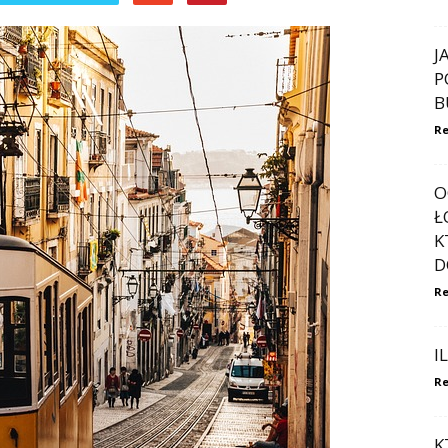
J
P
B
Re
O
Ł
K
D
Re
I
Re
K