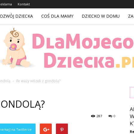
Reklama
Kontakt
OZWÓJ DZIECKA
COŚ DLA MAMY
DZIECKO W DOMU
ZA
ondolą
Ile waży wózek z gondolą?
DlaMojegoDziecka.pl
 GONDOLĄ?
A
W
287
0
K
ierkaj) na Twitterze
Re