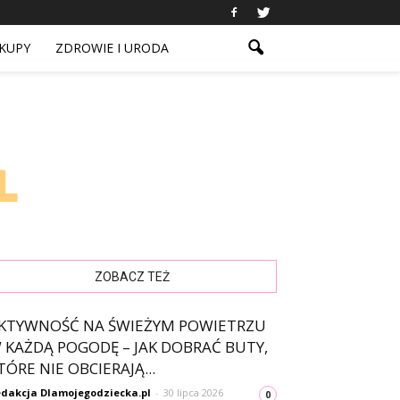
KUPY
ZDROWIE I URODA
ZOBACZ TEŻ
KTYWNOŚĆ NA ŚWIEŻYM POWIETRZU
 KAŻDĄ POGODĘ – JAK DOBRAĆ BUTY,
TÓRE NIE OBCIERAJĄ...
dakcja Dlamojegodziecka.pl
-
30 lipca 2026
0