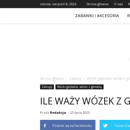
sobota, sierpień 8, 2026
Strona główna
O nas
ZABAWKI I AKCESORIA
R
Strona główna
Zakupy
Wózki głębokie, wózki z g
Zakupy
Wózki głębokie, wózki z gondolą
ILE WAŻY WÓZEK Z
Przez
Redakcja
-
25 lipca 2025
Podziel się na Facebooku
Tweet (Ćw