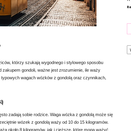
Re
Ka
?
ziców, którzy szukają wygodnego i stylowego sposobu
 zakupem gondoli, ważne jest zrozumienie, ile waży
 o typowych wagach wózków z gondolą oraz czynnikach,
lą
zęsto zadają sobie rodzice. Waga wózka z gondolą może się
rzeciętnie wózek z gondolą waży od 10 do 15 kilogramów.
ważą około 8 kilogramów, jak i cięższe, które mogą ważyć