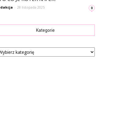
dakcja
-
28 listopada 2025
0
Kategorie
tegorie