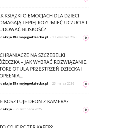
AK KSIĄŻKI O EMOCJACH DLA DZIECI
OMAGAJĄ LEPIEJ ROZUMIEĆ UCZUCIA I
UDOWAĆ BLISKOŚĆ?
dakcja Dlamojegodziecka.pl
-
13 kwietnia 2026
0
CHRANIACZE NA SZCZEBELKI
ÓŻECZKA – JAK WYBRAĆ ROZWIĄZANIE,
TÓRE OTULA PRZESTRZEŃ DZIECKA I
OPEŁNIA...
dakcja Dlamojegodziecka.pl
-
23 marca 2026
0
LE KOSZTUJE DRON Z KAMERĄ?
dakcja
-
28 listopada 2025
0
TO CO JE ROTER KAFER?