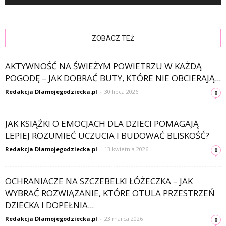
ZOBACZ TEŻ
AKTYWNOŚĆ NA ŚWIEŻYM POWIETRZU W KAŻDĄ
POGODĘ – JAK DOBRAĆ BUTY, KTÓRE NIE OBCIERAJĄ...
Redakcja Dlamojegodziecka.pl
-
30 lipca 2026
0
JAK KSIĄŻKI O EMOCJACH DLA DZIECI POMAGAJĄ
LEPIEJ ROZUMIEĆ UCZUCIA I BUDOWAĆ BLISKOŚĆ?
Redakcja Dlamojegodziecka.pl
-
13 kwietnia 2026
0
OCHRANIACZE NA SZCZEBELKI ŁÓŻECZKA – JAK
WYBRAĆ ROZWIĄZANIE, KTÓRE OTULA PRZESTRZEŃ
DZIECKA I DOPEŁNIA...
Redakcja Dlamojegodziecka.pl
-
23 marca 2026
0