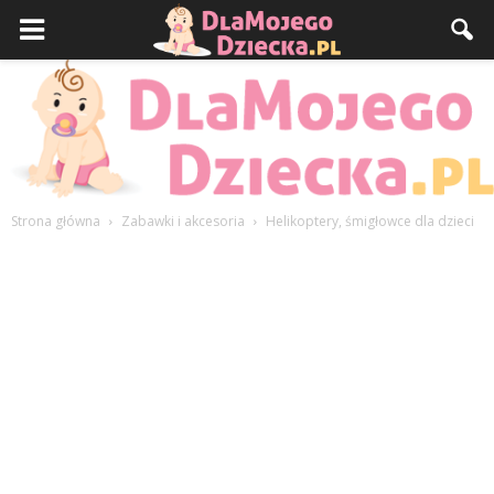
Strona główna
Zabawki i akcesoria
Helikoptery, śmigłowce dla dzieci
DlaMojegoDziecka.pl