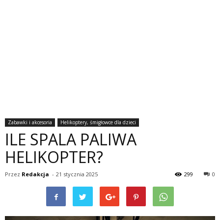
Zabawki i akcesoria
Helikoptery, śmigłowce dla dzieci
ILE SPALA PALIWA
HELIKOPTER?
Przez
Redakcja
-
21 stycznia 2025
299
0