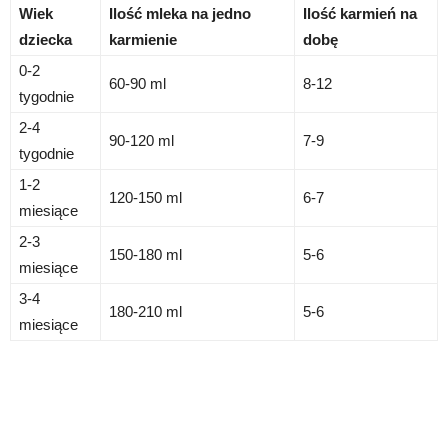
Wiek
Ilość mleka na jedno
Ilość karmień na
dziecka
karmienie
dobę
0-2
60-90 ml
8-12
tygodnie
2-4
90-120 ml
7-9
tygodnie
1-2
120-150 ml
6-7
miesiące
2-3
150-180 ml
5-6
miesiące
3-4
180-210 ml
5-6
miesiące