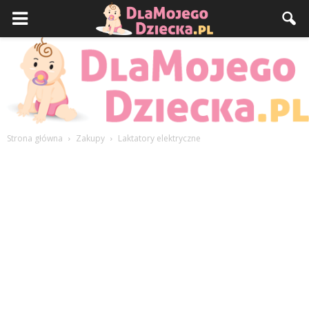
Strona główna
Zakupy
Laktatory elektryczne
DlaMojegoDziecka.pl