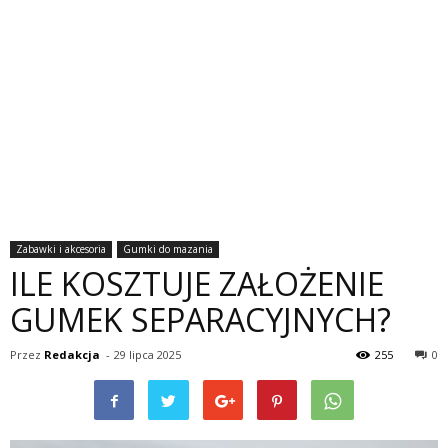
Zabawki i akcesoria
Gumki do mazania
ILE KOSZTUJE ZAŁOŻENIE
GUMEK SEPARACYJNYCH?
Przez
Redakcja
-
29 lipca 2025
255
0