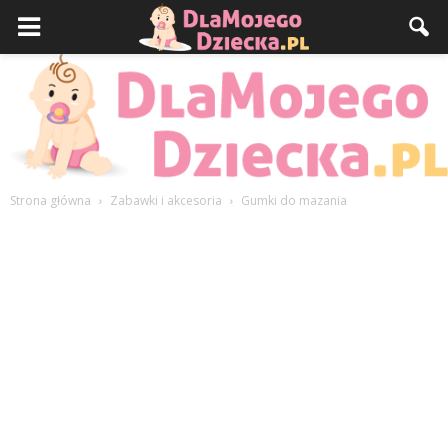
Strona główna
Zabawki i akcesoria
Gumki do mazania
DlaMojegoDziecka.pl