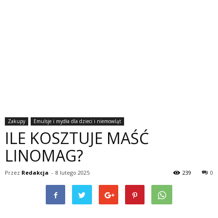
Zakupy
Emulsje i mydła dla dzieci i niemowląt
ILE KOSZTUJE MAŚĆ
LINOMAG?
Przez
Redakcja
-
8 lutego 2025
239
0