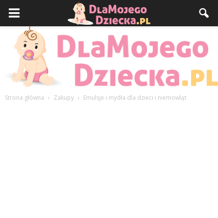
Strona główna
Zakupy
Emulsje i mydła dla dzieci i niemowląt
DlaMojegoDziecka.pl