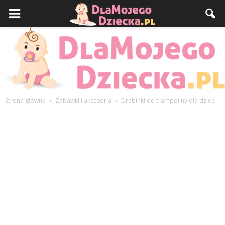
Strona główna
Zabawki i akcesoria
Drabinki do trampoliny dla dzieci
DlaMojegoDziecka.pl