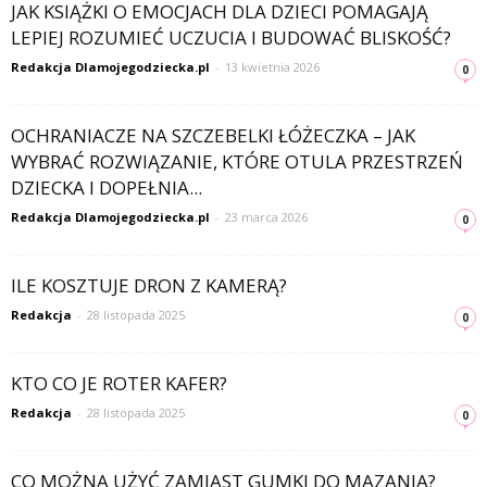
JAK KSIĄŻKI O EMOCJACH DLA DZIECI POMAGAJĄ
LEPIEJ ROZUMIEĆ UCZUCIA I BUDOWAĆ BLISKOŚĆ?
Redakcja Dlamojegodziecka.pl
-
13 kwietnia 2026
0
OCHRANIACZE NA SZCZEBELKI ŁÓŻECZKA – JAK
WYBRAĆ ROZWIĄZANIE, KTÓRE OTULA PRZESTRZEŃ
DZIECKA I DOPEŁNIA...
Redakcja Dlamojegodziecka.pl
-
23 marca 2026
0
ILE KOSZTUJE DRON Z KAMERĄ?
Redakcja
-
28 listopada 2025
0
KTO CO JE ROTER KAFER?
Redakcja
-
28 listopada 2025
0
CO MOŻNA UŻYĆ ZAMIAST GUMKI DO MAZANIA?