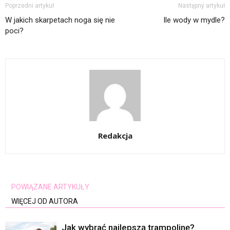
Poprzedni artykuł
Następny artykuł
W jakich skarpetach noga się nie
Ile wody w mydle?
poci?
Redakcja
POWIĄZANE ARTYKUŁY
WIĘCEJ OD AUTORA
Jak wybrać najlepszą trampolinę?