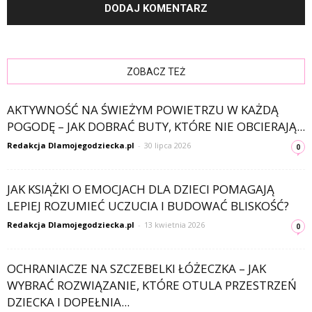
ZOBACZ TEŻ
AKTYWNOŚĆ NA ŚWIEŻYM POWIETRZU W KAŻDĄ
POGODĘ – JAK DOBRAĆ BUTY, KTÓRE NIE OBCIERAJĄ...
Redakcja Dlamojegodziecka.pl
-
30 lipca 2026
0
JAK KSIĄŻKI O EMOCJACH DLA DZIECI POMAGAJĄ
LEPIEJ ROZUMIEĆ UCZUCIA I BUDOWAĆ BLISKOŚĆ?
Redakcja Dlamojegodziecka.pl
-
13 kwietnia 2026
0
OCHRANIACZE NA SZCZEBELKI ŁÓŻECZKA – JAK
WYBRAĆ ROZWIĄZANIE, KTÓRE OTULA PRZESTRZEŃ
DZIECKA I DOPEŁNIA...