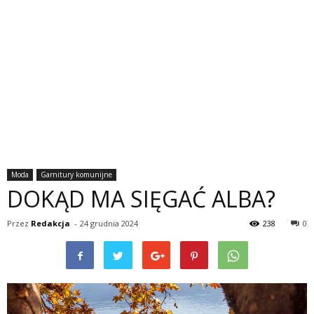
Moda
Garnitury komunijne
DOKĄD MA SIĘGAĆ ALBA?
Przez
Redakcja
-
24 grudnia 2024
238
0