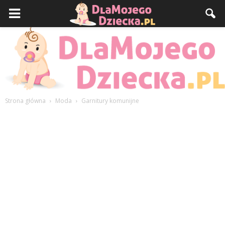
Strona główna
Moda
Garnitury komunijne
DlaMojegoDziecka.pl