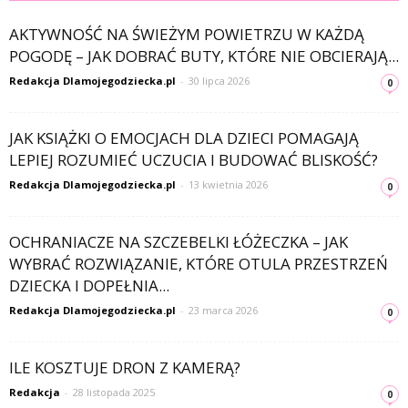
AKTYWNOŚĆ NA ŚWIEŻYM POWIETRZU W KAŻDĄ
POGODĘ – JAK DOBRAĆ BUTY, KTÓRE NIE OBCIERAJĄ...
Redakcja Dlamojegodziecka.pl
-
30 lipca 2026
0
JAK KSIĄŻKI O EMOCJACH DLA DZIECI POMAGAJĄ
LEPIEJ ROZUMIEĆ UCZUCIA I BUDOWAĆ BLISKOŚĆ?
Redakcja Dlamojegodziecka.pl
-
13 kwietnia 2026
0
OCHRANIACZE NA SZCZEBELKI ŁÓŻECZKA – JAK
WYBRAĆ ROZWIĄZANIE, KTÓRE OTULA PRZESTRZEŃ
DZIECKA I DOPEŁNIA...
Redakcja Dlamojegodziecka.pl
-
23 marca 2026
0
ILE KOSZTUJE DRON Z KAMERĄ?
Redakcja
-
28 listopada 2025
0