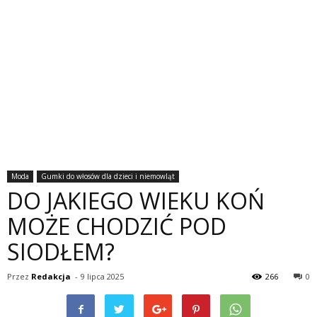
Moda
Gumki do włosów dla dzieci i niemowląt
DO JAKIEGO WIEKU KOŃ
MOŻE CHODZIĆ POD
SIODŁEM?
Przez
Redakcja
-
9 lipca 2025
266
0