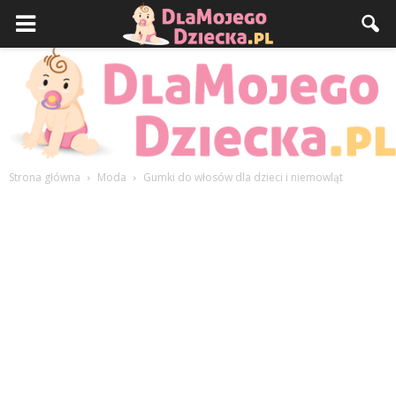
Strona główna
Moda
Gumki do włosów dla dzieci i niemowląt
DlaMojegoDziecka.pl