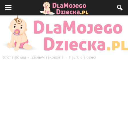
Strona główna
Zabawki i akcesoria
Figurki dla dzieci
DlaMojegoDziecka.pl