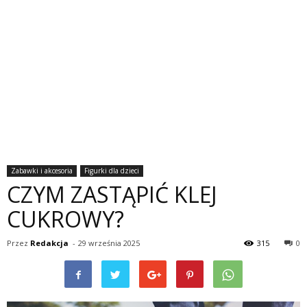
Zabawki i akcesoria
Figurki dla dzieci
CZYM ZASTĄPIĆ KLEJ
CUKROWY?
Przez
Redakcja
-
29 września 2025
315
0