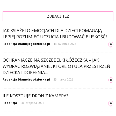
ZOBACZ TEŻ
JAK KSIĄŻKI O EMOCJACH DLA DZIECI POMAGAJĄ
LEPIEJ ROZUMIEĆ UCZUCIA I BUDOWAĆ BLISKOŚĆ?
Redakcja Dlamojegodziecka.pl
-
13 kwietnia 2026
0
OCHRANIACZE NA SZCZEBELKI ŁÓŻECZKA – JAK
WYBRAĆ ROZWIĄZANIE, KTÓRE OTULA PRZESTRZEŃ
DZIECKA I DOPEŁNIA...
Redakcja Dlamojegodziecka.pl
-
23 marca 2026
0
ILE KOSZTUJE DRON Z KAMERĄ?
Redakcja
-
28 listopada 2025
0