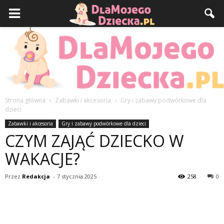
Strona główna
Zabawki i akcesoria
Gry i zabawy podwórkowe dla
dzieci
DlaMojegoDziecka.pl
Zabawki i akcesoria
Gry i zabawy podwórkowe dla dzieci
CZYM ZAJĄĆ DZIECKO W
WAKACJE?
Przez
Redakcja
-
7 stycznia 2025
258
0